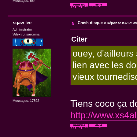
Messages: 664
sqaw lee
Crash disque
«
Réponse #32 le:
av
Administrator
Velextrut sarcoma
Citer
ouey, d'ailleurs
lien avec les do
vieux tournedisq
Tiens coco ça do
Messages: 17592
http://www.xs4all