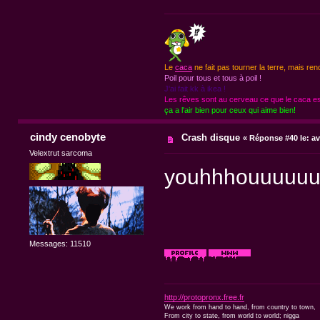
Le
caca
ne fait pas tourner la terre, mais ren
Poil pour tous et tous à poil !
J'ai fait kk à ikea !
Les rêves sont au cerveau ce que le caca est
ça a l'air bien pour ceux qui aime bien!
cindy cenobyte
Crash disque
«
Réponse #40 le:
av
Velextrut sarcoma
youhhhouuuuuu
Messages: 11510
http://protopronx.free.fr
We work from hand to hand, from country to town,
From city to state, from world to world; nigga