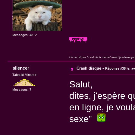
Messages: 4812
On ne dit pas "c'est de la merde" mais "je n'aime pa
silencer
Crash disque
«
Réponse #38 le:
av
Taboulé Minceur
Salut,
Messages: 7
dites, j'espère 
en ligne, je voul
sexe"