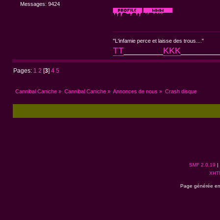
Messages: 9424
"L'infamie perce et laisse des trous...."
TT
________
KKK
________
Pages:
1
2
[
3
]
4
5
Cannibal Caniche
»
Cannibal Caniche
»
Annonces de nous
»
Crash disque
SMF 2.0.19
|
XHT
Page générée en