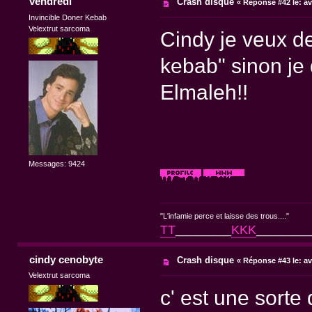
vendredi
Crash disque
«
Réponse #42 le:
av
Invincible Doner Kebab
Velextrut sarcoma
Cindy je veux d
kebab" sinon je 
Elmaleh!!
Messages: 9424
"L'infamie perce et laisse des trous...."
TT
________
KKK
________
cindy cenobyte
Crash disque
«
Réponse #43 le:
av
Velextrut sarcoma
c' est une sorte