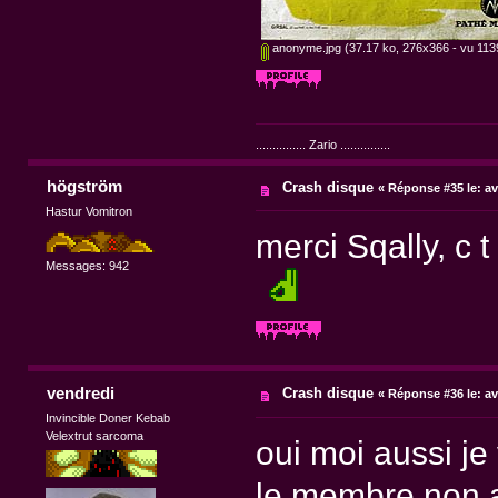
anonyme.jpg
(37.17 ko, 276x366 - vu 1139
............... Zario ...............
högström
Crash disque
«
Réponse #35 le:
av
Hastur Vomitron
merci Sqally, c 
Messages: 942
vendredi
Crash disque
«
Réponse #36 le:
av
Invincible Doner Kebab
Velextrut sarcoma
oui moi aussi je
le membre non a