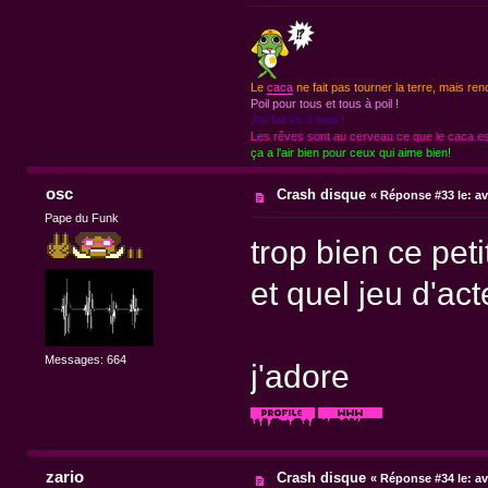
Le
caca
ne fait pas tourner la terre, mais ren
Poil pour tous et tous à poil !
J'ai fait kk à ikea !
Les rêves sont au cerveau ce que le caca est
ça a l'air bien pour ceux qui aime bien!
osc
Crash disque
«
Réponse #33 le:
av
Pape du Funk
trop bien ce peti
et quel jeu d'act
Messages: 664
j'adore
zario
Crash disque
«
Réponse #34 le:
av