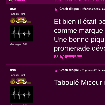
Auteur
Sujet: Crash disque (Lu 69673 
osc
Crash disque
«
Réponse #30 le:
av
Pape du Funk
Et bien il était 
comme marque 
Une bonne piqure
Messages: 664
promenade dévor
osc
Crash disque
«
Réponse #31 le:
av
Pape du Funk
Taboulé Miceur il