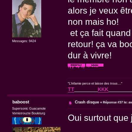
alors je veux êt
non mais ho!
et ça fait quand
Messages: 9424
retour! ça va bo
dur à vivre!
"L'infamie perce et laisse des trous...."
TT
________
KKK
________
baboost
Crash disque
«
Réponse #37 le:
av
Supersonic Guacamole
Vomistrouzte Bouleturg
Oui surtout que 