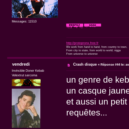
Messages: 11510
http://protopronx.free.fr
We work from hand to hand, from country to town,
From city to state, from world to world; nigga
From universe to universe
vendredi
Crash disque
«
Réponse #44 le:
av
Invincible Doner Kebab
Velextrut sarcoma
un genre de keba
un casque jaune
et aussi un peti
requêtes...