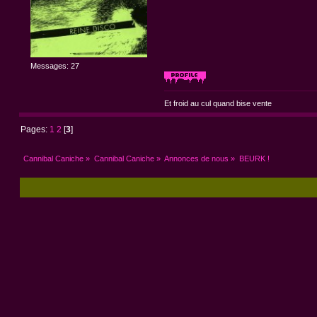
Messages: 27
Et froid au cul quand bise vente
Pages:
1
2
[
3
]
Cannibal Caniche
»
Cannibal Caniche
»
Annonces de nous
»
BEURK !