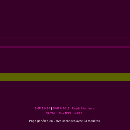
SMF 2.0.19
|
SMF © 2019
,
Simple Machines
XHTML
Flux RSS
WAP2
Page générée en 0.026 secondes avec 23 requêtes.