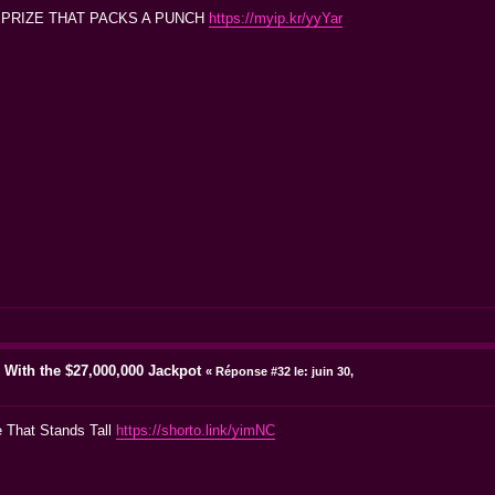
E PRIZE THAT PACKS A PUNCH
https://myip.kr/yyYar
s With the $27,000,000 Jackpot
«
Réponse #32 le:
juin 30,
e That Stands Tall
https://shorto.link/yimNC