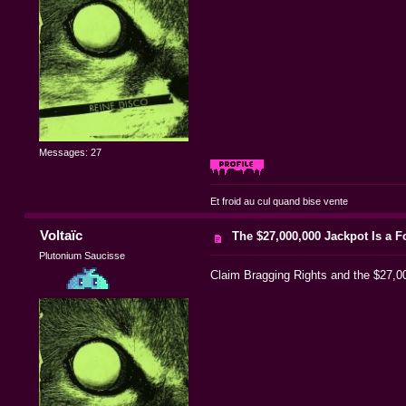
Messages: 27
Et froid au cul quand bise vente
Voltaïc
The $27,000,000 Jackpot Is a F
Plutonium Saucisse
Claim Bragging Rights and the $27,