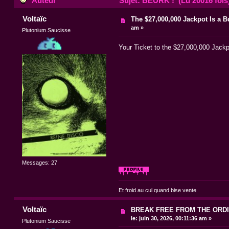
Auteur
Sujet: BEURK ! (Lu 20016 fois
Voltaïc
The $27,000,000 Jackpot Is a B
am »
Plutonium Saucisse
Your Ticket to the $27,000,000 Jack
Messages: 27
Et froid au cul quand bise vente
Voltaïc
BREAK FREE FROM THE ORDIN
le:
juin 30, 2026, 00:11:36 am »
Plutonium Saucisse