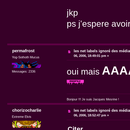
jkp
ps j'espere avoir 
permafrost
les net labels ignoré des médi
06, 2006, 18:49:01 pm »
Yog-Sothoth Mucus
AAAA
oui mais
Messages: 2336
Bonjour !!! Je suis Jacques Mesrine !
chorizocharlie
les net labels ignoré des médi
06, 2006, 18:52:47 pm »
Extreme Elvis
Citer