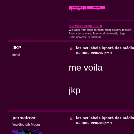
http://protopronx.free.fr
We work from hand to hand, from country to town,
From city to state, from world to world; nigga
From universe to universe
JKP
les net labels ignoré des médi
06, 2006, 19:04:07 pm »
Invité
me voila
jkp
permafrost
les net labels ignoré des médi
06, 2006, 19:06:08 pm »
Yog-Sothoth Mucus