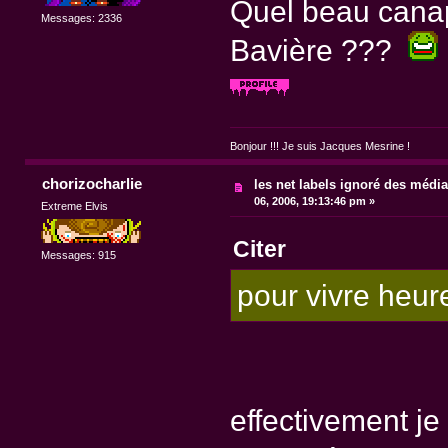
Quel beau canap
Messages: 2336
Bavière ???
Bonjour !!! Je suis Jacques Mesrine !
chorizocharlie
les net labels ignoré des médi
06, 2006, 19:13:46 pm »
Extreme Elvis
Citer
Messages: 915
pour vivre heur
effectivement j