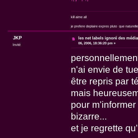
kill aime all
je prefere deplaire expres pluto que naturell
JKP
les net labels ignoré des médi
06, 2006, 18:36:20 pm »
Invité
personnellement 
n'ai envie de tu
être repris par 
mais heureuseme
pour m'informer
bizarre...
et je regrette qu