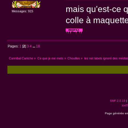
mais qu'est-ce q
Messages: 915
colle à maquett
Pages:
1
[
2
]
3
4
...
18
Cannibal Caniche
»
Ce que je me mets
»
Chouilles
»
les net labels ignoré des média
SMF 2.0.19
|
XHT
Page générée en