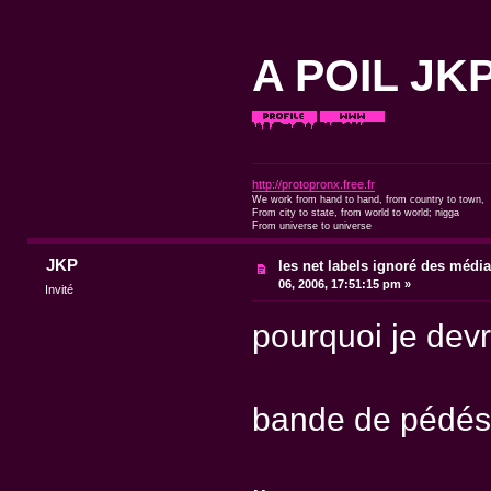
A POIL JKP 
http://protopronx.free.fr
We work from hand to hand, from country to town,
From city to state, from world to world; nigga
From universe to universe
JKP
les net labels ignoré des médi
06, 2006, 17:51:15 pm »
Invité
pourquoi je devr
bande de pédés