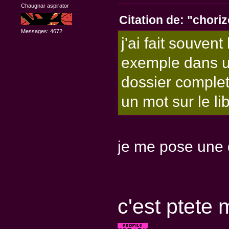
Chaugnar aspirator
Citation de: "choriz
Messages: 4672
j'ai fait souven
exemple dans un
dossier complet 
un mot sur le lib
je me pose une 
c'est ptete