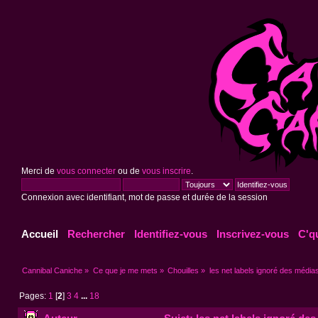
Merci de
vous connecter
ou de
vous inscrire
.
Connexion avec identifiant, mot de passe et durée de la session
Accueil
Rechercher
Identifiez-vous
Inscrivez-vous
C'q
Cannibal Caniche
»
Ce que je me mets
»
Chouilles
»
les net labels ignoré des média
Pages:
1
[
2
]
3
4
...
18