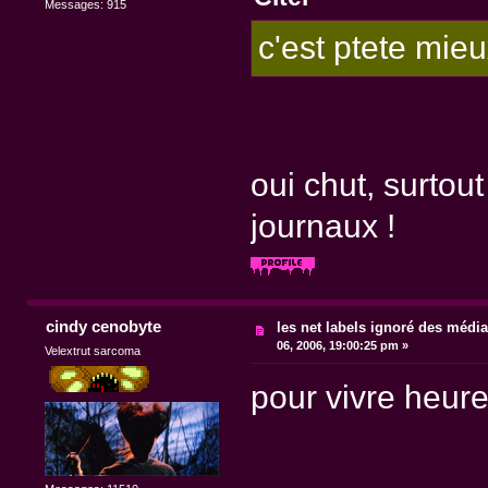
Messages: 915
c'est ptete mi
oui chut, surtou
journaux !
cindy cenobyte
les net labels ignoré des médi
06, 2006, 19:00:25 pm »
Velextrut sarcoma
pour vivre heur