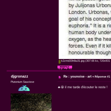
k2zmd33h6iu31.jpg
(307.66 ko, 720x831 -
djgronazz
Re : younoise - art
«
Réponse #1 
Plutonium Saucisse
🔥🤩 il me tarde d'écouter le reste !