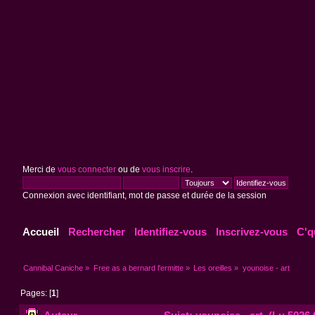
Merci de
vous connecter
ou de
vous inscrire
.
Connexion avec identifiant, mot de passe et durée de la session
Accueil
Rechercher
Identifiez-vous
Inscrivez-vous
C'q
Cannibal Caniche
»
Free as a bernard l'ermitte
»
Les oreilles
»
younoise - art
Pages: [
1
]