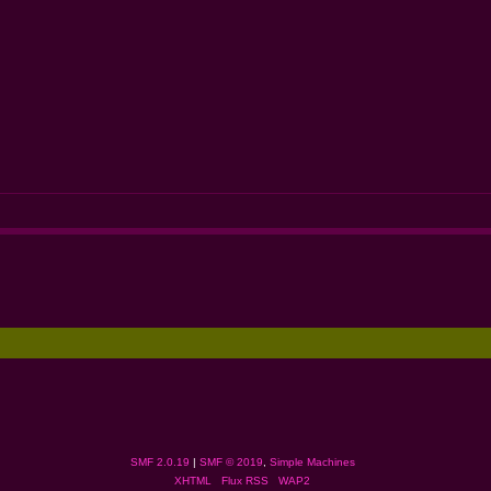
SMF 2.0.19
|
SMF © 2019
,
Simple Machines
XHTML
Flux RSS
WAP2