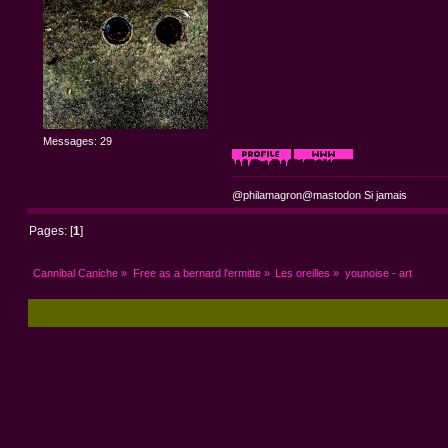
Messages: 29
@philamagron@mastodon Si jamais
Pages: [
1
]
Cannibal Caniche
»
Free as a bernard l'ermitte
»
Les oreilles
»
younoise - art