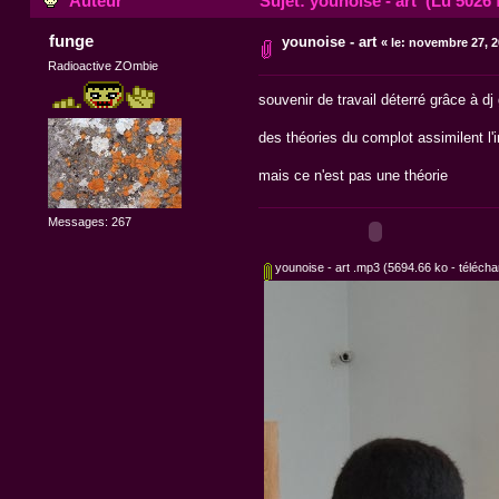
Auteur
Sujet: younoise - art (Lu 5026 
funge
younoise - art
«
le:
novembre 27, 20
Radioactive ZOmbie
souvenir de travail déterré grâce à dj
des théories du complot assimilent l'i
mais ce n'est pas une théorie
Messages: 267
younoise - art .mp3
(5694.66 ko - téléchar