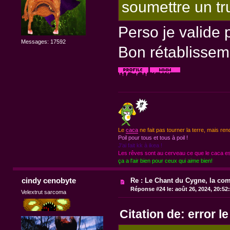
soumettre un tru
Perso je valide 
Messages: 17592
Bon rétablissem
Le
caca
ne fait pas tourner la terre, mais ren
Poil pour tous et tous à poil !
J'ai fait kk à ikea !
Les rêves sont au cerveau ce que le caca est
ça a l'air bien pour ceux qui aime bien!
cindy cenobyte
Re : Le Chant du Cygne, la com
Réponse #24 le:
août 26, 2024, 20:52
Velextrut sarcoma
Citation de: error l