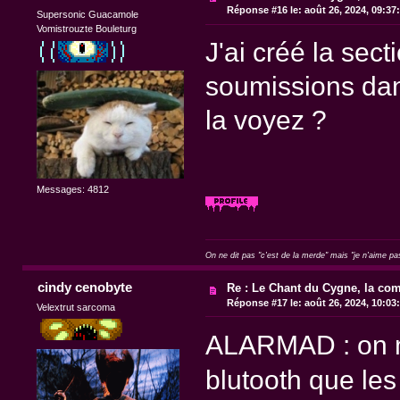
Réponse #16 le:
août 26, 2024, 09:37
Supersonic Guacamole
Vomistrouzte Bouleturg
J'ai créé la sec
soumissions dan
la voyez ?
Messages: 4812
On ne dit pas "c'est de la merde" mais "je n'aime pa
cindy cenobyte
Re : Le Chant du Cygne, la com
Réponse #17 le:
août 26, 2024, 10:03
Velextrut sarcoma
ALARMAD : on me
blutooth que les