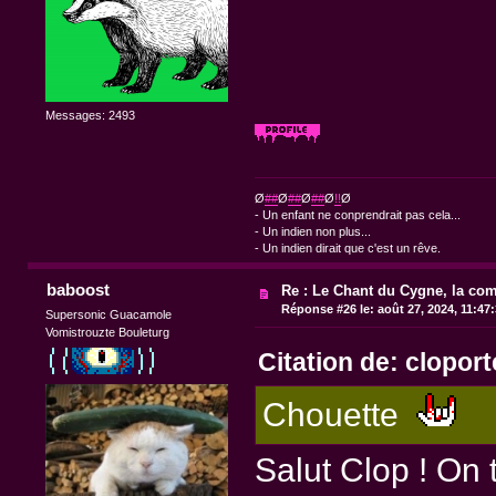
Messages: 2493
Ø
##
Ø
##
Ø
##
Ø
!!
Ø
- Un enfant ne conprendrait pas cela...
- Un indien non plus...
- Un indien dirait que c'est un rêve.
baboost
Re : Le Chant du Cygne, la com
Réponse #26 le:
août 27, 2024, 11:47
Supersonic Guacamole
Vomistrouzte Bouleturg
Citation de: clopor
Chouette
Salut Clop ! On