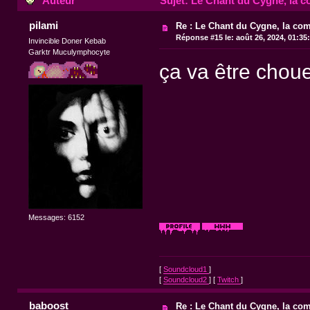
Auteur
Sujet: Le Chant du Cygne, la co
pilami
Re : Le Chant du Cygne, la com
Réponse #15 le:
août 26, 2024, 01:35
Invincible Doner Kebab
Garktr Muculymphocyte
ça va être chou
Messages: 6152
[
Soundcloud1
]
[
Soundcloud2
] [
Twitch
]
baboost
Re : Le Chant du Cygne, la com