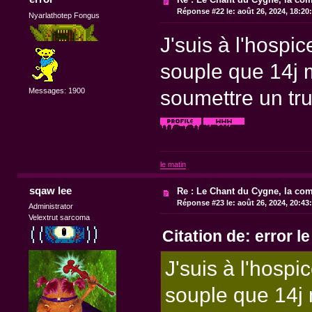
Réponse #22 le:
août 26, 2024, 18:20
Nyarlathotep Fongus
J'suis à l'hospic
souple que 14j m
soumettre un tru
Messages: 1900
le matin
sqaw lee
Re : Le Chant du Cygne, la com
Réponse #23 le:
août 26, 2024, 20:43
Administrator
Velextrut sarcoma
Citation de: error l
J'suis à l'hospi
souple que 14j 