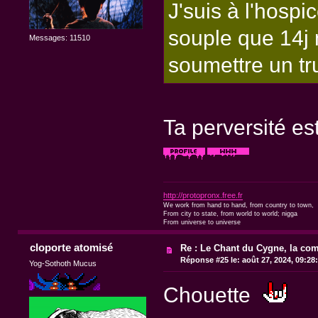
J'suis à l'hospi
souple que 14j 
Messages: 11510
soumettre un tru
Ta perversité e
http://protopronx.free.fr
We work from hand to hand, from country to town,
From city to state, from world to world; nigga
From universe to universe
cloporte atomisé
Re : Le Chant du Cygne, la com
Réponse #25 le:
août 27, 2024, 09:28
Yog-Sothoth Mucus
Chouette