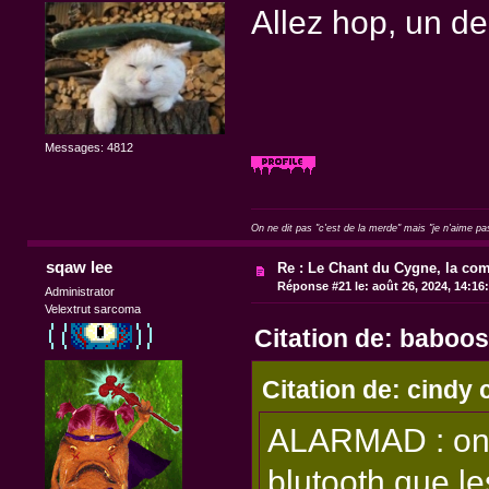
Allez hop, un d
Messages: 4812
On ne dit pas "c'est de la merde" mais "je n'aime pa
sqaw lee
Re : Le Chant du Cygne, la com
Réponse #21 le:
août 26, 2024, 14:16
Administrator
Velextrut sarcoma
Citation de: baboos
Citation de: cindy 
ALARMAD : on m
blutooth que le