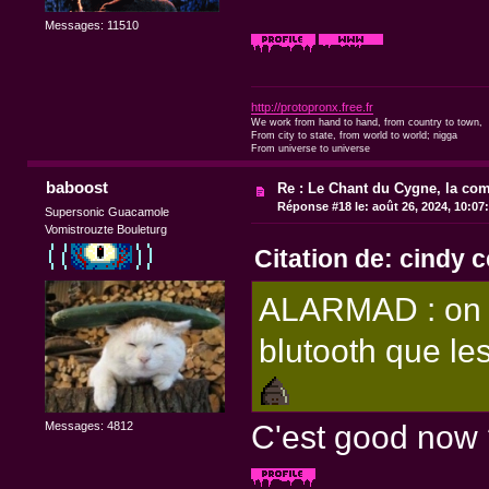
Messages: 11510
http://protopronx.free.fr
We work from hand to hand, from country to town,
From city to state, from world to world; nigga
From universe to universe
baboost
Re : Le Chant du Cygne, la com
Réponse #18 le:
août 26, 2024, 10:07
Supersonic Guacamole
Vomistrouzte Bouleturg
Citation de: cindy 
ALARMAD : on m
blutooth que les
Messages: 4812
C'est good now