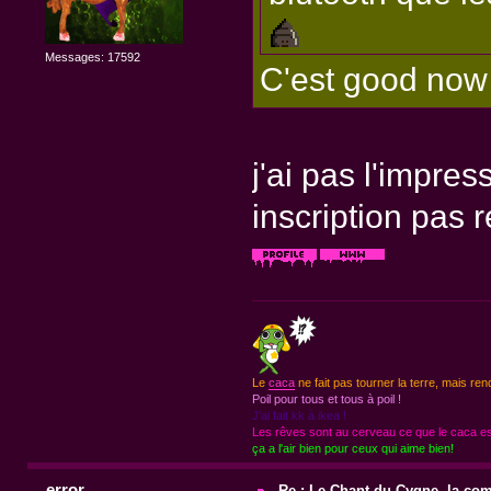
Messages: 17592
C'est good now
j'ai pas l'impres
inscription pas 
Le
caca
ne fait pas tourner la terre, mais ren
Poil pour tous et tous à poil !
J'ai fait kk à ikea !
Les rêves sont au cerveau ce que le caca est
ça a l'air bien pour ceux qui aime bien!
error
Re : Le Chant du Cygne, la com