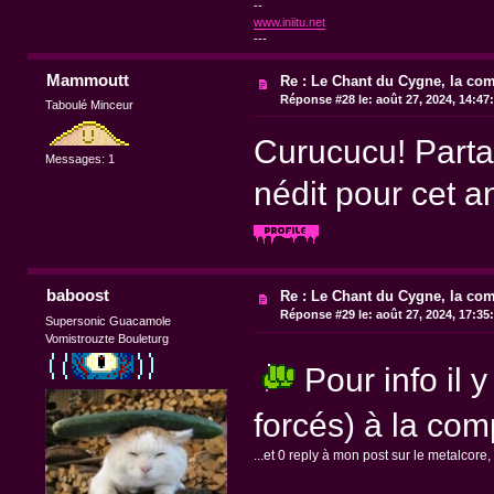
--
www.iniitu.net
---
Mammoutt
Re : Le Chant du Cygne, la com
Réponse #28 le:
août 27, 2024, 14:47
Taboulé Minceur
Curucucu! Partant
Messages: 1
nédit pour cet a
baboost
Re : Le Chant du Cygne, la com
Réponse #29 le:
août 27, 2024, 17:35
Supersonic Guacamole
Vomistrouzte Bouleturg
Pour info il 
forcés) à la co
...et 0 reply à mon post sur le metalcore, 