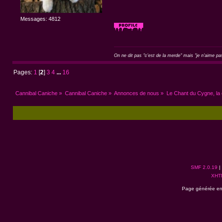
Messages: 4812
On ne dit pas "c'est de la merde" mais "je n'aime pa
Pages:
1
[
2
]
3
4
...
16
Cannibal Caniche
»
Cannibal Caniche
»
Annonces de nous
»
Le Chant du Cygne, la 
SMF 2.0.19
|
XHT
Page générée en