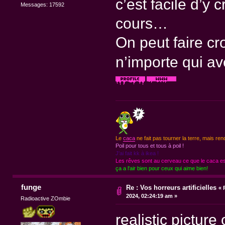
c’est facile d’y 
Messages: 17592
cours…
On peut faire cr
n’importe qui a
Le
caca
ne fait pas tourner la terre, mais ren
Poil pour tous et tous à poil !
J'ai fait kk à ikea !
Les rêves sont au cerveau ce que le caca est
ça a l'air bien pour ceux qui aime bien!
funge
Re : Vos horreurs artificielles
«
2024, 02:24:19 am »
Radioactive ZOmbie
realistic picture