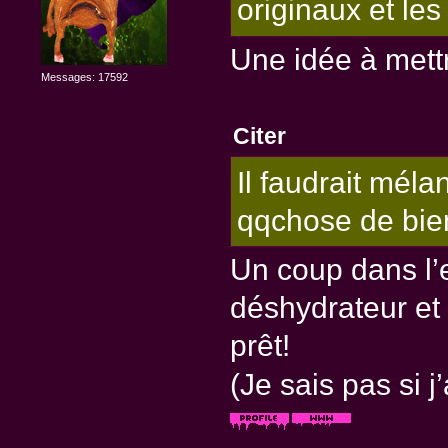
originaux et les
Une idée à mettr
Messages: 17592
Citer
Il faudrait méla
qqchose de bie
Un coup dans l’e
déshydrateur et 
prêt!
(Je sais pas si j