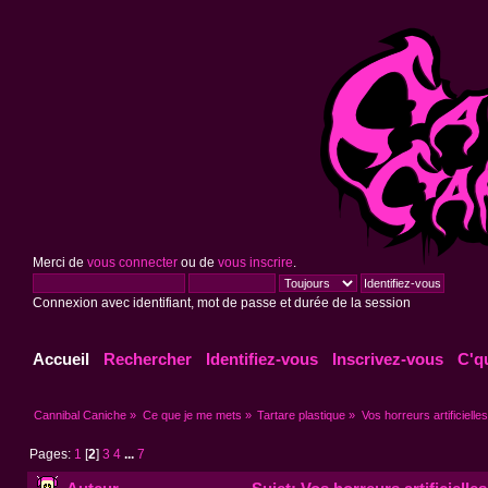
Merci de
vous connecter
ou de
vous inscrire
.
Connexion avec identifiant, mot de passe et durée de la session
Accueil
Rechercher
Identifiez-vous
Inscrivez-vous
C'q
Cannibal Caniche
»
Ce que je me mets
»
Tartare plastique
»
Vos horreurs artificielles
Pages:
1
[
2
]
3
4
...
7