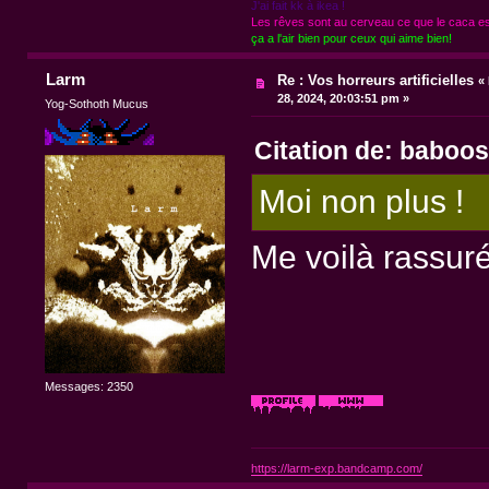
J'ai fait kk à ikea !
Les rêves sont au cerveau ce que le caca est
ça a l'air bien pour ceux qui aime bien!
Larm
Re : Vos horreurs artificielles
«
28, 2024, 20:03:51 pm »
Yog-Sothoth Mucus
Citation de: baboos
Moi non plus !
Me voilà rassu
Messages: 2350
https://larm-exp.bandcamp.com/