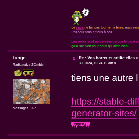
Le
caca
ne fait pas tourner la terre, mais ren
Poil pour tous et tous à poil !
J'ai fait kk à ikea !
Les rêves sont au cerveau ce que le caca est
ça a l'air bien pour ceux qui aime bien!
funge
Re : Vos horreurs artificielles
«
30, 2024, 10:24:15 am »
Radioactive ZOmbie
tiens une autre l
https://stable-di
Messages: 267
generator-sites/