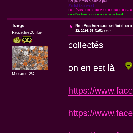
Poil pour tous et tous à poil !
J'ai fait kk à ikea !
Les rêves sont au cerveau ce que le caca est
ça a l'air bien pour ceux qui aime bien!
funge
Re : Vos horreurs artificielles
«
12, 2024, 15:41:52 pm »
Radioactive ZOmbie
collectés
on en est là
Messages: 267
https://www.fa
https://www.fa