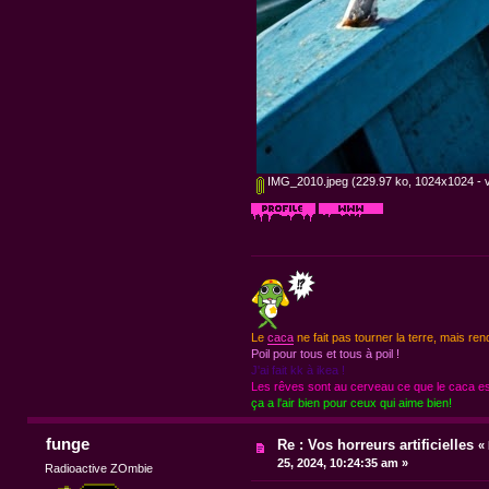
IMG_2010.jpeg
(229.97 ko, 1024x1024 - v
Le
caca
ne fait pas tourner la terre, mais ren
Poil pour tous et tous à poil !
J'ai fait kk à ikea !
Les rêves sont au cerveau ce que le caca est
ça a l'air bien pour ceux qui aime bien!
funge
Re : Vos horreurs artificielles
«
25, 2024, 10:24:35 am »
Radioactive ZOmbie