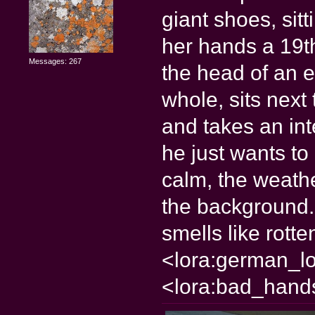
giant shoes, sit
her hands a 19th
Messages: 267
the head of an 
whole, sits next
and takes an int
he just wants to 
calm, the weathe
the background.
smells like rotten
<lora:german_lo
<lora:bad_hands