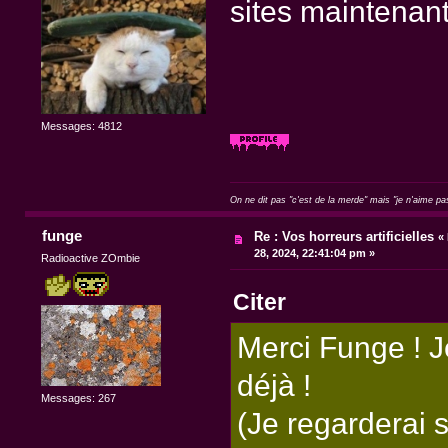
sites maintenan
Messages: 4812
On ne dit pas "c'est de la merde" mais "je n'aime pa
funge
Re : Vos horreurs artificielles
«
28, 2024, 22:41:04 pm »
Radioactive ZOmbie
Citer
Merci Funge ! J
déjà !
Messages: 267
(Je regarderai s