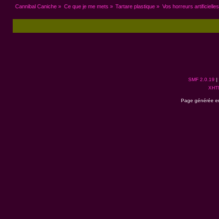
Cannibal Caniche
»
Ce que je me mets
»
Tartare plastique
»
Vos horreurs artificielles
SMF 2.0.19
|
XHT
Page générée en