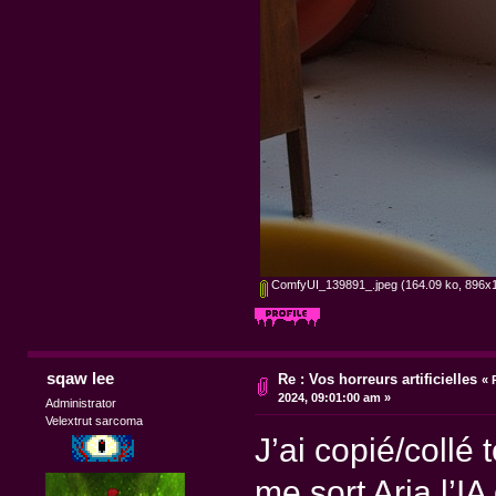
ComfyUI_139891_.jpeg
(164.09 ko, 896x1
sqaw lee
Re : Vos horreurs artificielles
«
2024, 09:01:00 am »
Administrator
Velextrut sarcoma
J’ai copié/collé
me sort Aria l’I