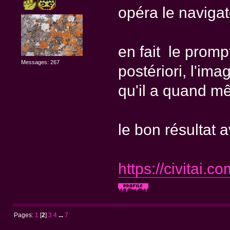
opéra le navigat
en fait le prompt
Messages: 267
postériori, l'imag
qu'il a quand mê
le bon résultat 
https://civitai
Pages:
1
[
2
]
3
4
...
7