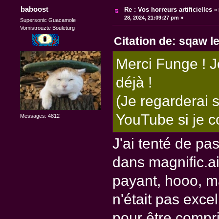
baboost
Re : Vos horreurs artificielles
«
28, 2024, 21:09:27 pm »
Supersonic Guacamole
Vomistrouzte Bouleturg
Citation de: sqaw l
Merci Funge ! J
déjà !
(Je regarderai s
YouTube si je 
Messages: 4812
J'ai tenté de pa
dans magnific.ai
payant, hooo, ma
n'était pas exce
pour être compris