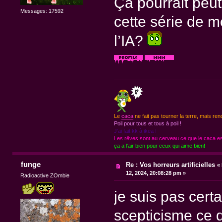
Ça pourrait peu
Messages: 17592
cette série de 
l’IA?
Le
caca
ne fait pas tourner la terre, mais ren
Poil pour tous et tous à poil !
J'ai fait kk à ikea !
Les rêves sont au cerveau ce que le caca est
ça a l'air bien pour ceux qui aime bien!
funge
Re : Vos horreurs artificielles
«
12, 2024, 20:08:28 pm »
Radioactive ZOmbie
je suis pas cert
scepticisme ce q