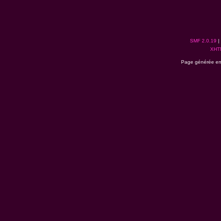
SMF 2.0.19
|
XHT
Page générée en