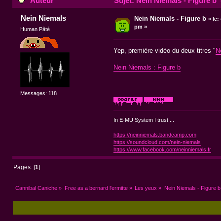
Auteur
Sujet: Nein Niemals - Figure b 
Nein Niemals
Nein Niemals - Figure b
«
le:
pm »
Human Pâté
Yep, première vidéo du deux titres "
N
Nein Niemals : Figure b
Messages: 118
In E-MU System I trust....
https://neinniemals.bandcamp.com
https://soundcloud.com/nein-niemals
https://www.facebook.com/neinniemals.fr
Pages: [
1
]
Cannibal Caniche
»
Free as a bernard l'ermitte
»
Les yeux
»
Nein Niemals - Figure b