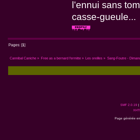
l'ennui sans to
casse-gueule...
Pages: [
1
]
Cannibal Caniche
»
Free as a bernard l'ermitte
»
Les oreilles
»
Sang-Foutre - Dimanc
SMF 2.0.19
|
XHT
Page générée en