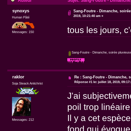
Auteur
Sujet: Sang-Foutre - Dimanche,
synoxys
Sang-Foutre - Dimanche, soirée
2019, 10:21:40 am »
Human Pâté
tous les jours, 
Messages: 150
Sang-Foutre - Dimanche, soirée pluvieu
raklor
Re : Sang-Foutre - Dimanche, s
Réponse #1 le:
juillet 18, 2019, 09:17
Soja Steack Antichrist
J'ai subjectivem
poil trop linéair
Il y a cet espèc
Messages: 212
fond qui évoque 