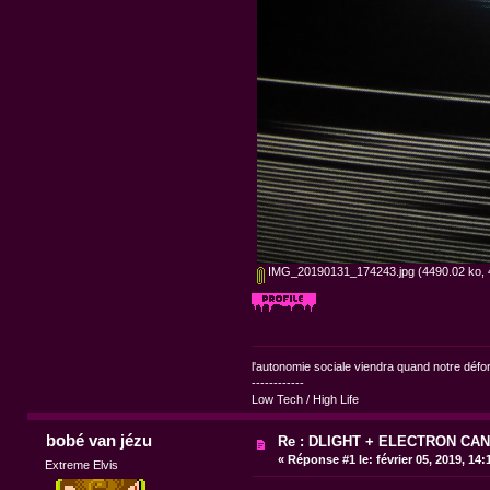
IMG_20190131_174243.jpg
(4490.02 ko, 
l'autonomie sociale viendra quand notre dé
------------
Low Tech / High Life
bobé van jézu
Re : DLIGHT + ELECTRON CAN
«
Réponse #1 le:
février 05, 2019, 14
Extreme Elvis