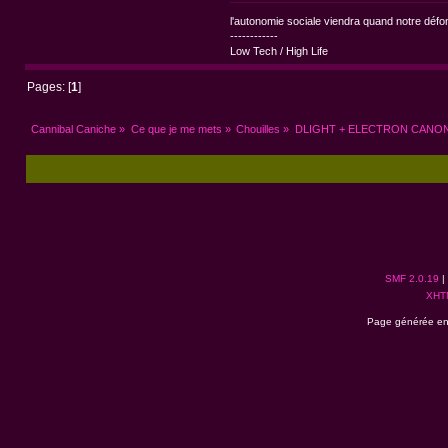
l'autonomie sociale viendra quand notre dé
------------
Low Tech / High Life
Pages: [
1
]
Cannibal Caniche
»
Ce que je me mets
»
Chouilles
»
DLIGHT + ELECTRON CANON @
SMF 2.0.19
|
XHT
Page générée en