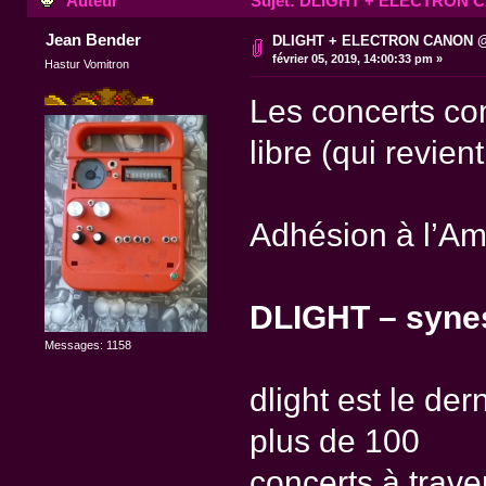
Auteur
Sujet: DLIGHT + ELECTRON CA
Jean Bender
DLIGHT + ELECTRON CANON @ 
février 05, 2019, 14:00:33 pm »
Hastur Vomitron
Les concerts co
libre (qui revien
Adhésion à l’Amic
DLIGHT – synes
Messages: 1158
dlight est le der
plus de 100
concerts à trave