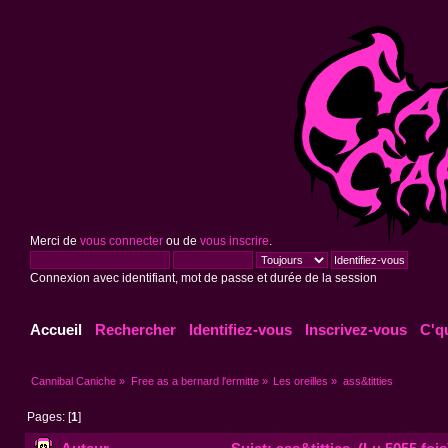
Merci de
vous connecter
ou de
vous inscrire
.
Connexion avec identifiant, mot de passe et durée de la session
Accueil
Rechercher
Identifiez-vous
Inscrivez-vous
C'q
Cannibal Caniche
»
Free as a bernard l'ermitte
»
Les oreilles
»
ass&titties
Pages: [
1
]