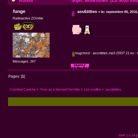
Auteur
Sujet: ass&titties (Lu 5055 fois
funge
ass&titties
«
le:
septembre 06, 2016,
Radioactive ZOmbie
bugchord - assntitties.mp3
(5937.21 ko - t
Messages: 267
Pages: [
1
]
Cannibal Caniche
»
Free as a bernard l'ermitte
»
Les oreilles
»
ass&titties
SMF 2.0.19
|