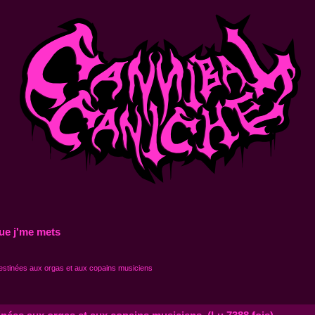
ue j'me mets
estinées aux orgas et aux copains musiciens