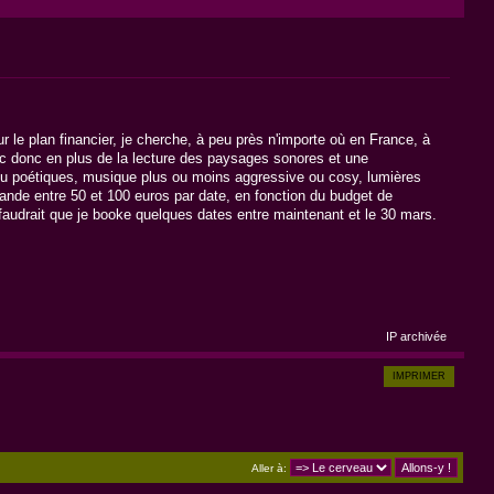
r le plan financier, je cherche, à peu près n'importe où en France, à
ec donc en plus de la lecture des paysages sonores et une
 ou poétiques, musique plus ou moins aggressive ou cosy, lumières
mande entre 50 et 100 euros par date, en fonction du budget de
faudrait que je booke quelques dates entre maintenant et le 30 mars.
IP archivée
IMPRIMER
Aller à: