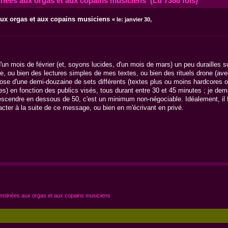
inées aux orgas et aux copains musiciens (Lu 7388 fois)
aux orgas et aux copains musiciens
«
le:
janvier 30,
'un mois de février (et, soyons lucides, d'un mois de mars) un peu durailles su
ne, ou bien des lectures simples de mes textes, ou bien des rituels drone (av
spose d'une demi-douzaine de sets différents (textes plus ou moins hardcores
es) en fonction des publics visés, tous durant entre 30 et 45 minutes ; je de
descendre en dessous de 50, c'est un minimum non-négociable. Idéalement, il 
cter à la suite de ce message, ou bien en m'écrivant en privé.
estinées aux orgas et aux copains musiciens