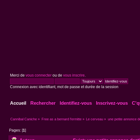
Merci de
vous connecter
ou de
vous inscrire
.
Connexion avec identifiant, mot de passe et durée de la session
Accueil
Rechercher
Identifiez-vous
Inscrivez-vous
C'q
Cannibal Caniche
»
Free as a bernard l'ermitte
»
Le cerveau
»
une petite annonce d
Pages: [
1
]