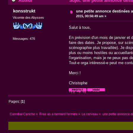
Auteur
Sujet: une petite annonce dest
konsstrukt
une petite annonce destinées 
2015, 00:56:49 am »
Vicomte des Abysses
Salut à tous,
En prévision d'un mois de janvier et d
Messages: 476
faire des dates. Je propose, sur scè
scénographie plus travaillée). Je di
plus ou moins hostiles ou accueillant
l'organisation, mais je ne peux pas 
Tout-e orga intéressé-e peut me conta
Merci !
Christophe
Pages: [
1
]
Cannibal Caniche
»
Free as a bernard l'ermitte
»
Le cerveau
»
une petite annonce d