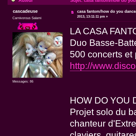
Auteur
Sujet: casa fantom/how do you 
cascadeuse
casa fantom/how do you dance/
2013, 13:11:11 pm »
Carnivorous Salami
LA CASA FANTO
Duo Basse-Batte
500 concerts et 
http://www.disc
Messages: 86
HOW DO YOU D
Projet solo du b
chanteur d'Extr
claviers, guitare