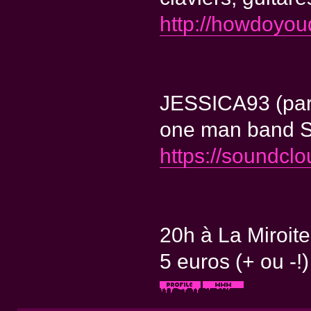
http://howdoyou
JESSICA93 (par
one man band S
https://soundcl
20h à La Miroite
5 euros (+ ou -!)