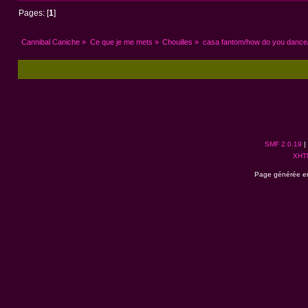
Pages: [
1
]
Cannibal Caniche
»
Ce que je me mets
»
Chouilles
»
casa fantom/how do you dance
SMF 2.0.19
|
XHT
Page générée en