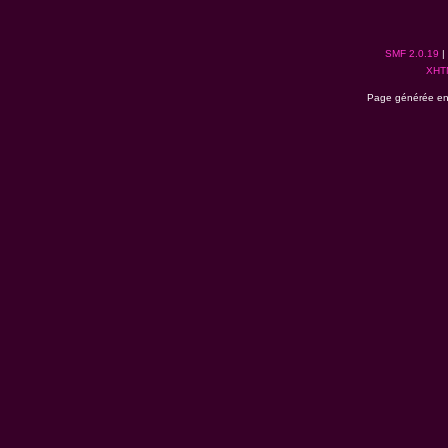
SMF 2.0.19
|
XHT
Page générée en