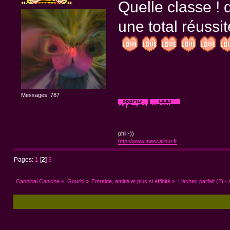
Quelle classe ! 
une total réussit
Messages: 787
phil:-))
http://www.mescalibur.fr
Pages:
1
[
2
]
3
Cannibal Caniche
»
Gourbi
»
Entraide, amitié et plus si affinité
»
L'échec parfait (?) - 