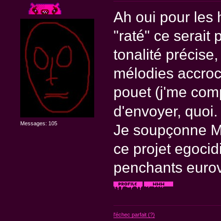
Ah oui pour les 
"raté" ce serait
tonalité précise
mélodies accroc
pouet (j'me comp
d'envoyer, quoi
Messages: 105
Je soupçonne Me
ce projet egocid
penchants eurovi
l'échec parfait (?)