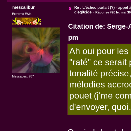
mescalibur
Re : L'échec parfait (?) - appel à
d'eg0cide
«
Réponse #20 le:
mai 30,
Extreme Elvis
Citation de: Serge-
pm
Ah oui pour les 
"raté" ce serai
tonalité précise
Messages: 787
mélodies accroc
pouet (j'me com
d'envoyer, quo