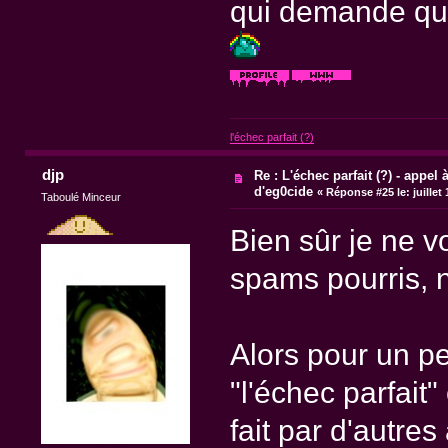
qui demande qu'
l'échec parfait (?)
djp
Re : L'échec parfait (?) - appel à
d'eg0cide
«
Réponse #25 le:
juillet
Taboulé Minceur
Bien sûr je ne v
spams pourris, n
Alors pour un p
"l'échec parfait" 
fait par d'autres