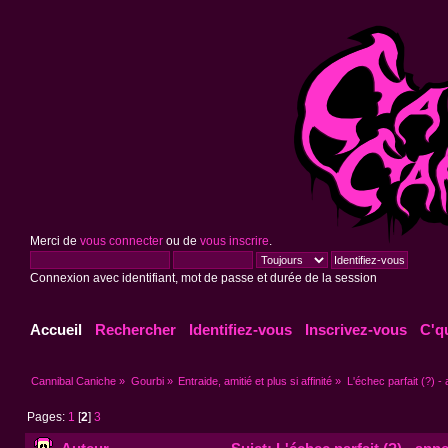
Merci de
vous connecter
ou de
vous inscrire
.
Connexion avec identifiant, mot de passe et durée de la session
Accueil
Rechercher
Identifiez-vous
Inscrivez-vous
C'q
Cannibal Caniche
»
Gourbi
»
Entraide, amitié et plus si affinité
»
L'échec parfait (?) - 
Pages:
1
[
2
]
3