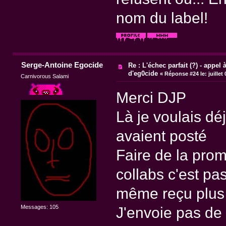
nom du label!
Serge-Antoine Egocide
Re : L'échec parfait (?) - appel à
d'eg0cide
«
Réponse #24 le:
juillet
Carnivorous Salami
Merci DJP
Là je voulais dé
avaient posté
Faire de la prom
collabs c'est pa
même reçu plus 
Messages: 105
J'envoie pas de 