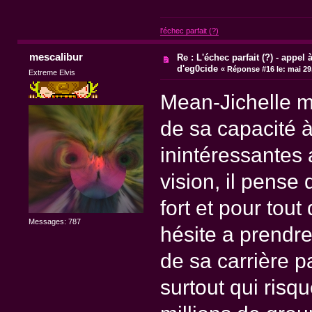
l'échec parfait (?)
mescalibur
Re : L'échec parfait (?) - appel à
d'eg0cide
«
Réponse #16 le:
mai 29,
Extreme Elvis
Mean-Jichelle m'
de sa capacité à
inintéressantes a
vision, il pense 
fort et pour tout
Messages: 787
hésite a prendre
de sa carrière p
surtout qui risq