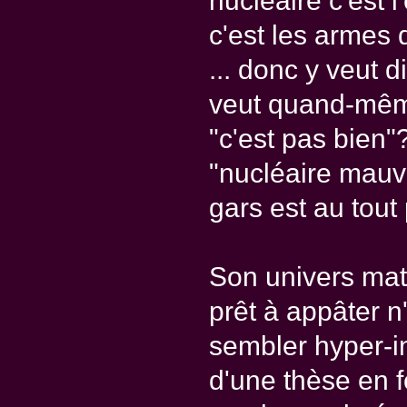
nucléaire c'est l'
c'est les armes d
... donc y veut di
veut quand-même 
"c'est pas bien"??
"nucléaire mauv
gars est au tout
Son univers mat
prêt à appâter n
sembler hyper-int
d'une thèse en f