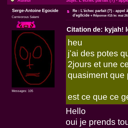
Auteur
Sujet: L'échec parfait (?) - appe
Serge-Antoine Egocide
Re : L'échec parfait (?) - appel à
d'eg0cide
«
Réponse #15 le:
mai 26,
Carnivorous Salami
Citation de: kyjah! 
heu
j'ai des potes 
2jours et une c
quasiment que 
Messages: 105
est ce que ce g
Hello
oui je prends tou