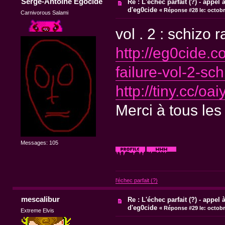
Serge-Antoine Egocide
Re : L'échec parfait (?) - appel à
d'eg0cide
«
Réponse #28 le:
octobr
Carnivorous Salami
vol . 2 : schizo r
http://eg0cide.
failure-vol-2-sch
http://tiny.cc/oa
Merci à tous les
Messages: 105
l'échec parfait (?)
mescalibur
Re : L'échec parfait (?) - appel à
d'eg0cide
«
Réponse #29 le:
octobre
Extreme Elvis