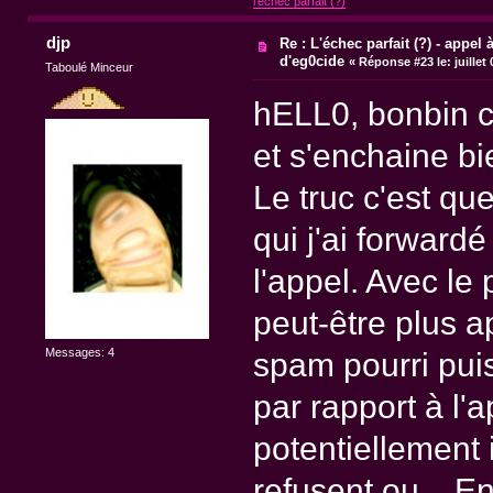
l'échec parfait (?)
djp
Re : L'échec parfait (?) - appel à
d'eg0cide
«
Réponse #23 le:
juillet
Taboulé Minceur
hELL0, bonbin c'e
et s'enchaine bi
Le truc c'est qu
qui j'ai forwardé
l'appel. Avec le
peut-être plus a
Messages: 4
spam pourri pui
par rapport à l'
potentiellement 
refusent ou... E