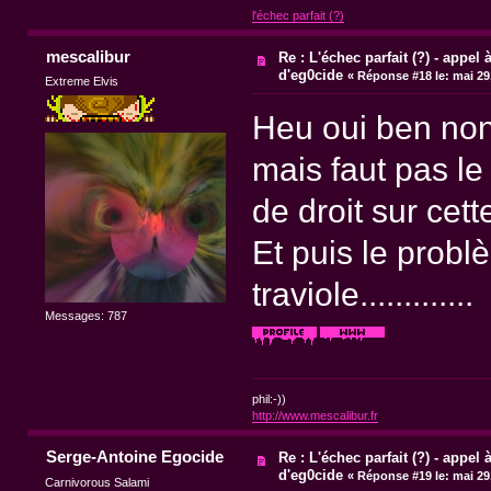
l'échec parfait (?)
mescalibur
Re : L'échec parfait (?) - appel à
d'eg0cide
«
Réponse #18 le:
mai 29,
Extreme Elvis
Heu oui ben non
mais faut pas le 
de droit sur cet
Et puis le probl
traviole.............
Messages: 787
phil:-))
http://www.mescalibur.fr
Serge-Antoine Egocide
Re : L'échec parfait (?) - appel à
d'eg0cide
«
Réponse #19 le:
mai 29,
Carnivorous Salami