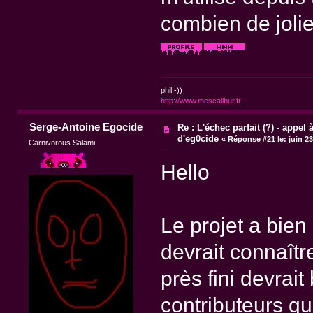
combien de jolie 
phil:-))
http://www.mescalibur.fr
Serge-Antoine Egocide
Re : L'échec parfait (?) - appel à
d'eg0cide
«
Réponse #21 le:
juin 23
Carnivorous Salami
Hello
Le projet a bie
devrait connaîtr
près fini devrait
contributeurs qu