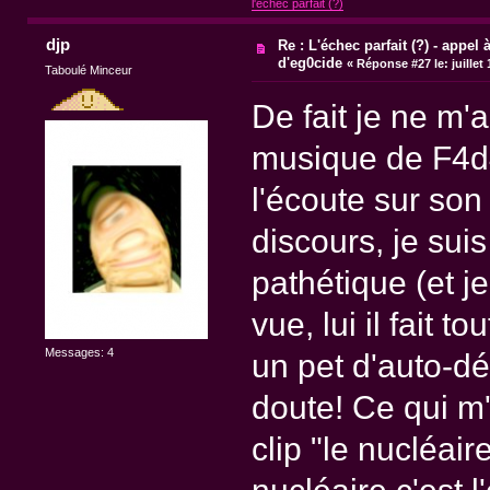
l'échec parfait (?)
djp
Re : L'échec parfait (?) - appel à
d'eg0cide
«
Réponse #27 le:
juillet
Taboulé Minceur
De fait je ne m'
musique de F4d
l'écoute sur so
discours, je suis 
pathétique (et j
vue, lui il fait
Messages: 4
un pet d'auto-d
doute! Ce qui m'
clip "le nucléaire