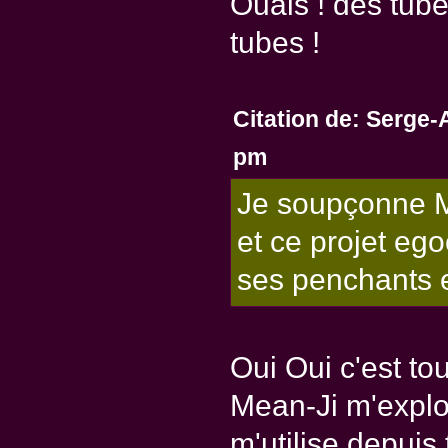
Ouais ! des tube
tubes !
Citation de: Serge-
pm
Je soupçonne Me
et ce projet ego
ses penchants e
Oui Oui c'est tout
Mean-Ji m'exploi
m'utilise depuis