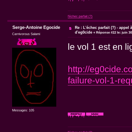
l'échec parfait (?)
Serge-Antoine Egocide
Re : L'échec parfait (?) - appel à
d'eg0cide
«
Réponse #22 le:
juin 30
Carnivorous Salami
le vol 1 est en l
http://eg0cide.
failure-vol-1-r
Messages: 105