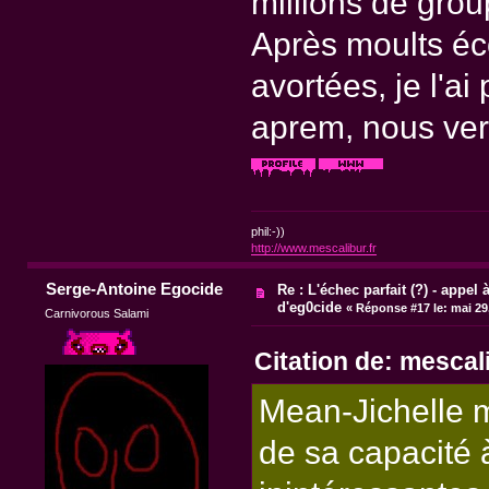
millions de grou
Après moults éc
avortées, je l'ai
aprem, nous ver
phil:-))
http://www.mescalibur.fr
Serge-Antoine Egocide
Re : L'échec parfait (?) - appel à
d'eg0cide
«
Réponse #17 le:
mai 29,
Carnivorous Salami
Citation de: mescal
Mean-Jichelle m'
de sa capacité à