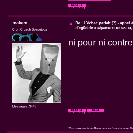
makam
Re : L'échec parfait (?) - appel à
d'eg0cide
«
Réponse #2 le:
mai 14, 
CromCruach Spagetooz
ni pour ni contre
Messages: 3445
"Vous connaissez James Brown, moi c'est l'contraire, je suis blan