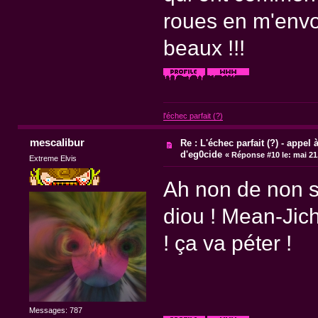
roues en m'envo
beaux !!!
l'échec parfait (?)
mescalibur
Re : L'échec parfait (?) - appel à
d'eg0cide
«
Réponse #10 le:
mai 21,
Extreme Elvis
Ah non de non s
diou ! Mean-Jic
! ça va péter !
Messages: 787