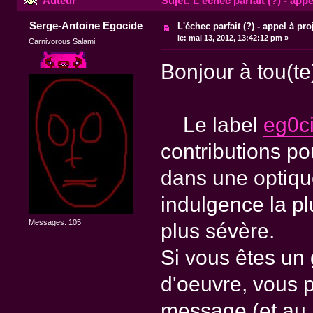
Auteur
Sujet: L'échec parfait (?) - appe
Serge-Antoine Egocide
L'échec parfait (?) - appel à pro
le:
mai 13, 2012, 13:42:12 pm »
Carnivorous Salami
Bonjour à tou(te
Le label
eg0c
contributions po
dans une optique
indulgence la plu
Messages: 105
plus sévère.
Si vous êtes un
d'oeuvre, vous p
message (et au l