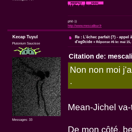
phil:-))
http://www.mescalibur.fr
Kecap Tuyul
Re : L'échec parfait (?) - appel à
d'eg0cide
«
Réponse #6 le:
mai 15, 
Plutonium Saucisse
Citation de: mescal
Non non moi j'a
.
Mean-Jichel va-
Messages: 33
De mon côté, be