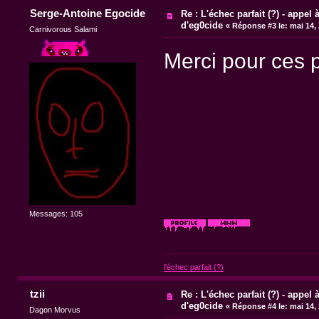
Serge-Antoine Egocide
Re : L'échec parfait (?) - appel à
d'eg0cide
«
Réponse #3 le:
mai 14, 
Carnivorous Salami
Merci pour ces 
Messages: 105
l'échec parfait (?)
tzii
Re : L'échec parfait (?) - appel à
d'eg0cide
«
Réponse #4 le:
mai 14, 
Dagon Morvus