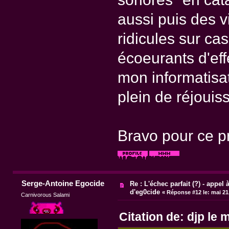
aussi puis des 
ridicules sur ca
écoeurants d'ef
mon informatisati
plein de réjouiss
Bravo pour ce pr
Serge-Antoine Egocide
Re : L'échec parfait (?) - appel à
d'eg0cide
«
Réponse #12 le:
mai 21,
Carnivorous Salami
Citation de: djp le 