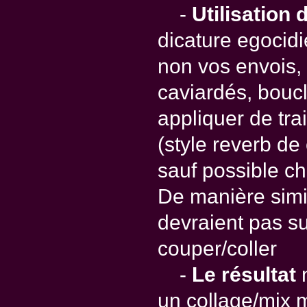
-
Utilisation 
dicature egocidie
non vos envois, 
caviardés, bouclé
appliquer de tra
(style reverb de
sauf possible c
De manière simil
devraient pas su
couper/coller
-
Le résultat
n
un collage/mix 