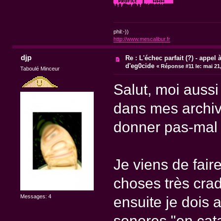
phil:-))
http://www.mescalibur.fr
djp
Re : L'échec parfait (?) - appel à
d'eg0cide
«
Réponse #11 le:
mai 21,
Taboulé Minceur
Salut, moi aussi 
dans mes archiv
donner pas-mal d
Je viens de fai
choses très cra
Messages: 4
ensuite je dois 
sonores "en cata