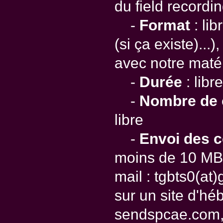
du field recordin
-
Format
: li
(si ça existe)...)
avec notre matér
-
Durée
: libre
-
Nombre de c
libre
-
Envoi des c
moins de 10 MB,
mail : tgbts0(at
sur un site d'h
sendspcae.com, 