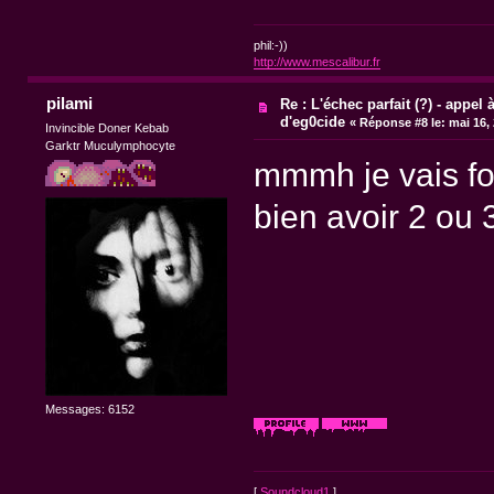
phil:-))
http://www.mescalibur.fr
pilami
Re : L'échec parfait (?) - appel à
d'eg0cide
«
Réponse #8 le:
mai 16, 
Invincible Doner Kebab
Garktr Muculymphocyte
mmmh je vais fou
bien avoir 2 ou 3
Messages: 6152
[
Soundcloud1
]