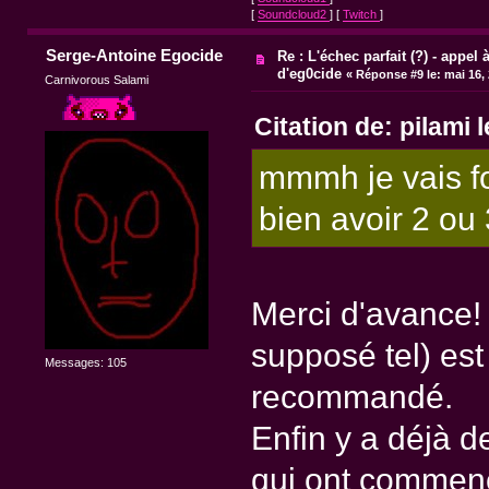
[
Soundcloud2
] [
Twitch
]
Serge-Antoine Egocide
Re : L'échec parfait (?) - appel à
d'eg0cide
«
Réponse #9 le:
mai 16, 
Carnivorous Salami
Citation de: pilami 
mmmh je vais fo
bien avoir 2 ou 
Merci d'avance! M
supposé tel) es
Messages: 105
recommandé.
Enfin y a déjà d
qui ont commenc