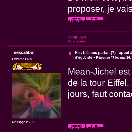
proposer, je vais
Kecap Tuyul
Pura Sombar
mescalibur
Re : L'échec parfait (?) - appel à
d'eg0cide
«
Réponse #7 le:
mai 16, 
Extreme Elvis
Mean-Jichel est
de la tour Eiffel,
jours, faut cont
Messages: 787