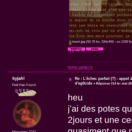
insert.jpg
(50.76 ko, 334x450 - vu 1339 foi
l'échec parfait (?)
kyjah!
Re : L'échec parfait (?) - appel à
d'eg0cide
«
Réponse #14 le:
mai 26,
Petit Pain Fourré
heu
j'ai des potes q
2jours et une ce
quasiment que p
Messages: 3737