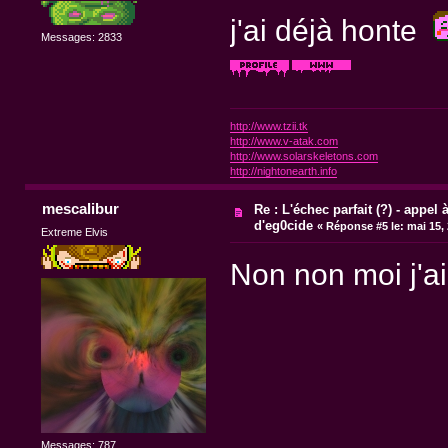
j'ai déjà honte
Messages: 2833
http://www.tzii.tk
http://www.v-atak.com
http://www.solarskeletons.com
http://nightonearth.info
mescalibur
Re : L'échec parfait (?) - appel à
d'eg0cide
«
Réponse #5 le:
mai 15, 
Extreme Elvis
Non non moi j'ai
Messages: 787