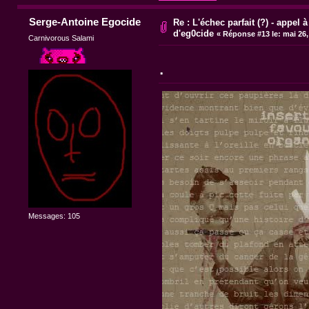
Serge-Antoine Egocide
Re : L'échec parfait (?) - appel à
d'eg0cide
«
Réponse #13 le:
mai 26,
Carnivorous Salami
.
Messages: 105