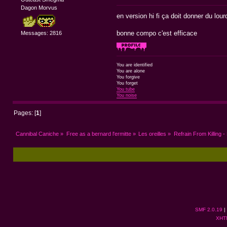
Dagon Morvus
en version hi fi ça doit donner du lourd
bonne compo c'est efficace
Messages: 2816
You are identified
You are alone
You forgive
You forget
You tube
You noise
Pages: [
1
]
Cannibal Caniche
»
Free as a bernard l'ermitte
»
Les oreilles
»
Refrain From Killing -
SMF 2.0.19
|
XHT