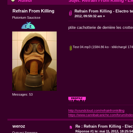
Auteur
Sujet: Refrain From Killing - El
Refrain From Killing
Refrain From Killing - Electro t
2012, 09:59:32 am »
Plutonium Saucisse
ptite cachotterie de derrière les crotte
Test 04.mp3
(1584.86 ko - téléchargé 1744
Messages: 53
http://soundcloud.com/refrainfromkilling
https://www.cannibalcaniche.com/forum/inde
weroz
Re : Refrain From Killing - Elec
Réponse #1 le:
mai 11, 2012, 18:25:5
Outcast Smegma