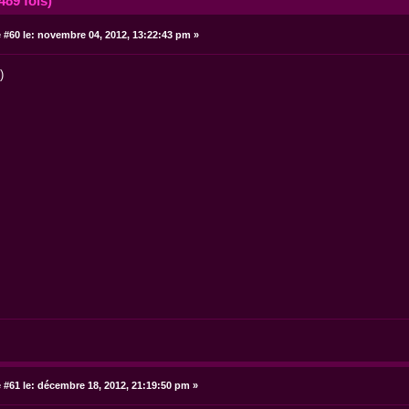
489 fois)
#60 le:
novembre 04, 2012, 13:22:43 pm »
)
#61 le:
décembre 18, 2012, 21:19:50 pm »