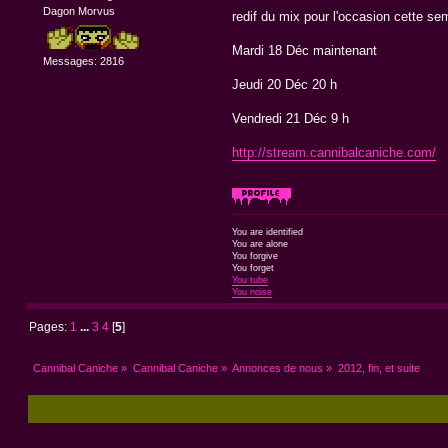
Dagon Morvus
redif du mix pour l'occasion cette se
Mardi 18 Déc maintenant
Messages: 2816
Jeudi 20 Déc 20 h
Vendredi 21 Déc 9 h
http://stream.cannibalcaniche.com/
You are identified
You are alone
You forgive
You forget
You tube
You noise
Pages:
1
...
3
4
[
5
]
Cannibal Caniche
»
Cannibal Caniche
»
Annonces de nous
»
2012, fin, et suite