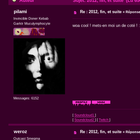
Auteur
Sujet: 2012, fin, et suite (Lu 65
pilami
Re : 2012, fin, et suite
«
Réponse 
Invincible Doner Kebab
Garktr Muculymphocyte
woa cool ! mets-en moi un de coté ! :
Messages: 6152
[
Soundcloud1
]
[
Soundcloud2
] [
Twitch
]
weroz
Re : 2012, fin, et suite
«
Réponse 
Outcast Smegma