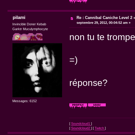
pilami
Re : Cannibal Caniche Level 2
septembre 29, 2012, 00:04:52 am »
Invincible Doner Kebab
Garktr Muculymphocyte
non tu te trompe
=)
réponse?
Messages: 6152
[
Soundcloud1
]
[
Soundcloud2
] [
Twitch
]