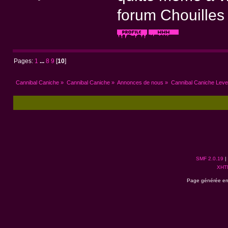
forum Chouilles
Pages:
1
...
8
9
[
10
]
Cannibal Caniche
»
Cannibal Caniche
»
Annonces de nous
»
Cannibal Caniche Leve
SMF 2.0.19
|
XHT
Page générée en