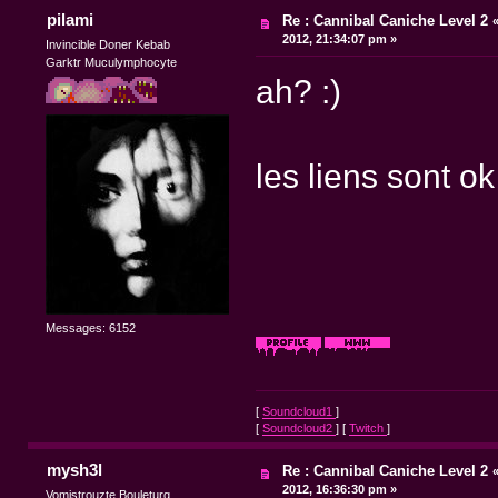
pilami
Re : Cannibal Caniche Level 2
2012, 21:34:07 pm »
Invincible Doner Kebab
Garktr Muculymphocyte
ah? :)
les liens sont o
Messages: 6152
[
Soundcloud1
]
[
Soundcloud2
] [
Twitch
]
mysh3l
Re : Cannibal Caniche Level 2
2012, 16:36:30 pm »
Vomistrouzte Bouleturg