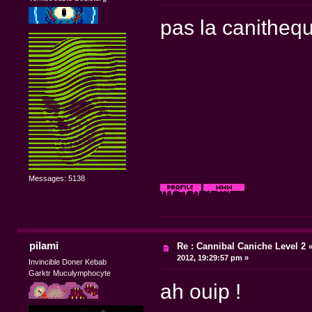
pas la canithequ
Messages: 5138
pilami
Re : Cannibal Caniche Level 2
2012, 19:29:57 pm »
Invincible Doner Kebab
Garktr Muculymphocyte
ah ouip !