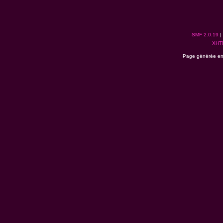
SMF 2.0.19
|
XHT
Page générée en