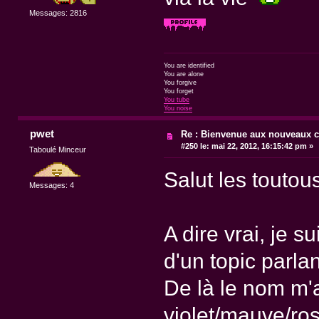
Messages: 2816
You are identified
You are alone
You forgive
You forget
You tube
You noise
pwet
Re : Bienvenue aux nouveaux c
#250 le:
mai 22, 2012, 16:15:42 pm »
Taboulé Minceur
Salut les toutous
Messages: 4
A dire vrai, je s
d'un topic parla
De là le nom m'a
violet/mauve/ros