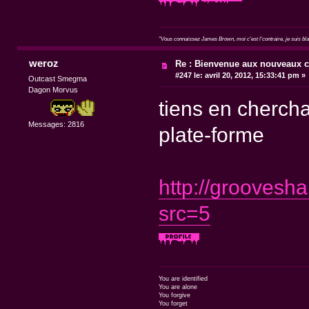
"Vous connaissez James Brown, moi c'est l'contraire, je suis blan
weroz
Re : Bienvenue aux nouveaux c
#247 le:
avril 20, 2012, 15:33:41 pm »
Outcast Smegma
Dagon Morvus
tiens en chercha
Messages: 2816
plate-forme
http://grooves
src=5
You are identified
You are alone
You forgive
You forget