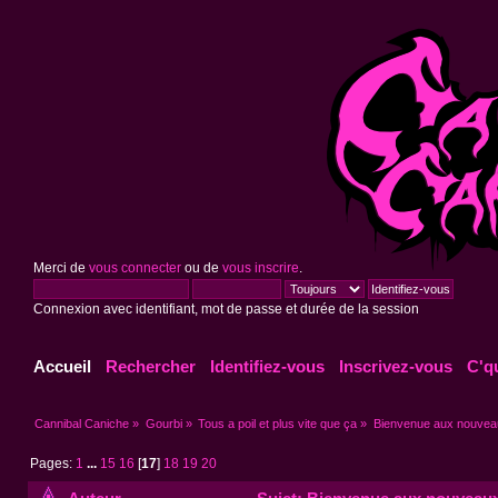
Merci de
vous connecter
ou de
vous inscrire
.
Connexion avec identifiant, mot de passe et durée de la session
Accueil
Rechercher
Identifiez-vous
Inscrivez-vous
C'q
Cannibal Caniche
»
Gourbi
»
Tous a poil et plus vite que ça
»
Bienvenue aux nouveau
Pages:
1
...
15
16
[
17
]
18
19
20