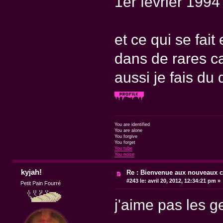
1er février 1994
et ce qui se fai
dans de rares c
aussi je fais du
You are identified
You are alone
You forgive
You forget
You tube
You noise
kyjah!
Re : Bienvenue aux nouveaux c
#243 le:
avril 20, 2012, 12:34:21 pm »
Petit Pain Fourré
j'aime pas les g