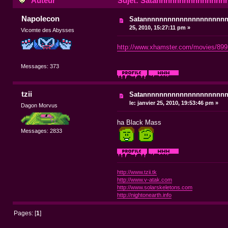
Auteur
Sujet: Satannnnnnnnnnnnnnnn
Napolecon
Satannnnnnnnnnnnnnnnnnnn
25, 2010, 15:27:11 pm »
Vicomte des Abysses
http://www.xhamster.com/movies/8991
Messages: 373
tzii
Satannnnnnnnnnnnnnnnnnnn
le:
janvier 25, 2010, 19:53:46 pm »
Dagon Morvus
ha Black Mass
Messages: 2833
http://www.tzii.tk
http://www.v-atak.com
http://www.solarskeletons.com
http://nightonearth.info
Pages: [
1
]