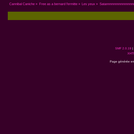
Cannibal Caniche
»
Free as a bernard l'ermitte
»
Les yeux
»
Satannnnnnnnnnnnnnn
SMF 2.0.19
|
XHT
Page générée en