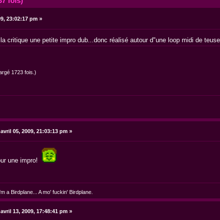
7 fois)
9, 23:02:17 pm »
 critique une petite impro dub...donc réalisé autour d"une loop midi de teuse, 
argé 1723 fois.)
avril 05, 2009, 21:03:13 pm »
our une impro!
m a Birdplane... A mo' fuckin' Birdplane.
avril 13, 2009, 17:48:41 pm »