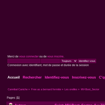
Merci de
vous connecter
ou de
vous inscrire
.
Connexion avec identifiant, mot de passe et durée de la session
Accueil
Rechercher
Identifiez-vous
Inscrivez-vous
C'q
Cannibal Caniche
»
Free as a bernard l'ermitte
»
Les oreilles
»
MV-Boot_Sector
Pages: [
1
]