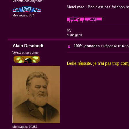
Vicomte des Abysses
Merci mec ! Bon c'est pas folichon no
Messages: 337
MV
audio geek
Alain Deschodt
100% gonades
«
Réponse #3 le:
oc
Velextrut sarcoma
Belle réussite, je n'ai pas trop co
Messages: 10351