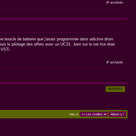
IP archivée
'une boucle de batterie que j'avais programmée dans adictive drum.
is le pilotage des effets avec un UC33...bien sur le set live était
g VSTi.
IP archivée
IMPRIMER
Aller à: