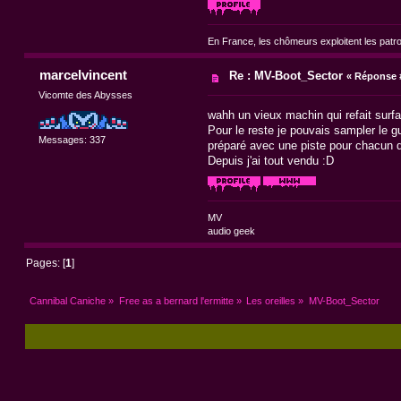
En France, les chômeurs exploitent les patr
marcelvincent
Re : MV-Boot_Sector
«
Réponse #
Vicomte des Abysses
wahh un vieux machin qui refait surfa
Pour le reste je pouvais sampler le gu
Messages: 337
préparé avec une piste pour chacun des
Depuis j'ai tout vendu :D
MV
audio geek
Pages: [
1
]
Cannibal Caniche
»
Free as a bernard l'ermitte
»
Les oreilles
»
MV-Boot_Sector