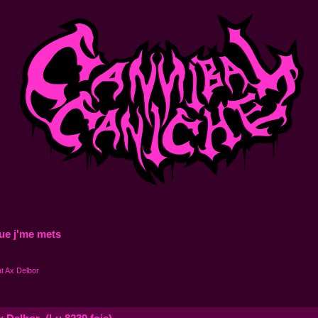
ue j'me mets
t Ax Delbor