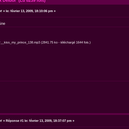
 Delbor (Lu 8239 fois)
or
«
le:
février 13, 2009, 18:10:06 pm »
ine
r__kiss_my_prince_138.mp3
(2841.75 ko - téléchargé 1644 fois.)
or
«
Réponse #1 le:
février 13, 2009, 18:37:07 pm »