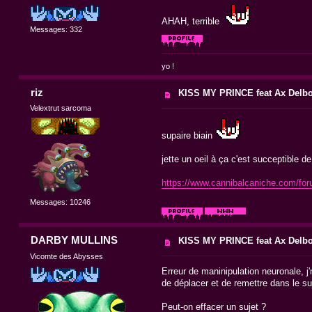
AHAH, terrible
Messages: 332
yo !
riz
KISS MY PRINCE feat Ax Delb
Velextrut sarcoma
supaire biain
jette un oeil à ça c'est succeptible de 
https://www.cannibalcaniche.com/fo
Messages: 10246
DARBY MULLINS
KISS MY PRINCE feat Ax Delb
Vicomte des Abysses
Erreur de maninipulation neuronale, 
de déplacer et de remettre dans le su
Peut-on effacer un sujet ?