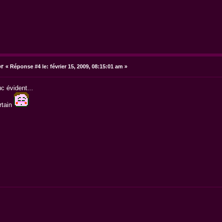
or
«
Réponse #4 le:
février 15, 2009, 08:15:01 am »
c évident...
rtain