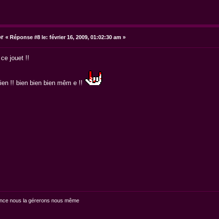
or
«
Réponse #8 le:
février 16, 2009, 01:02:30 am »
ce jouet !!
ien !! bien bien bien mêm e !!
fonce nous la gérerons nous même