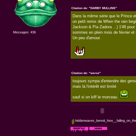
Citation de: "DARBY MULLINS"
Dans la même série que le Prince e
un petit remix de When the rain begi
Jackson & Pia Zadora ...) 1'48 pour
sommes en plein mois de février et 
Messages: 436
Un peu d'amour.
Citation de: "weroz"
toujours sympa d'entendre des gen
mais là l'intérêt est limité
sauf si on kiff le morceau
hiddenwaves_benoit_hixe__falling_on_th