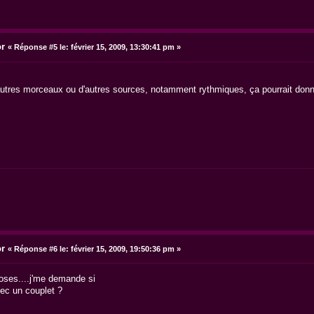
or
«
Réponse #5 le:
février 15, 2009, 13:30:41 pm »
utres morceaux ou d'autres sources, notamment rythmiques, ça pourrait donner
or
«
Réponse #6 le:
février 15, 2009, 19:50:36 pm »
ses....j'me demande si
vec un couplet ?