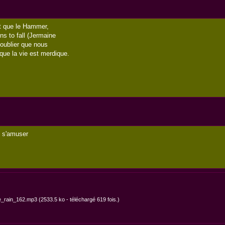
t que le Hammer,
ns to fall (Jermaine
 oublier que nous
que la vie est merdique.
s s'amuser
e_rain_162.mp3
(2533.5 ko - téléchargé 619 fois.)