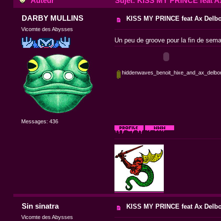
Auteur
Sujet: KISS MY PRINCE feat Ax
DARBY MULLINS
KISS MY PRINCE feat Ax Delb
Vicomte des Abysses
Un peu de groove pour la fin de sema
hiddenwaves_benoit_hixe_and_ax_delbo
Messages: 436
Sin sinatra
KISS MY PRINCE feat Ax Delb
Vicomte des Abysses