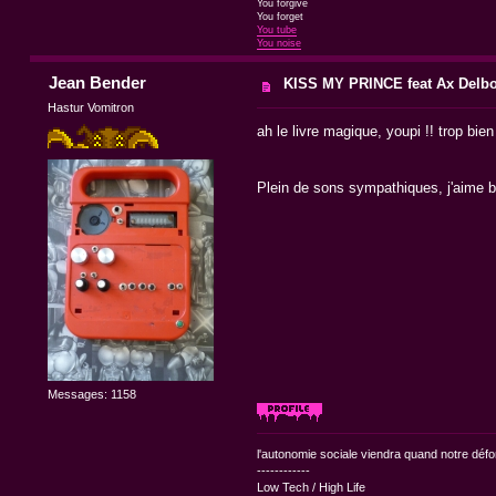
You forgive
You forget
You tube
You noise
Jean Bender
KISS MY PRINCE feat Ax Delb
Hastur Vomitron
ah le livre magique, youpi !! trop bien 
Plein de sons sympathiques, j'aime b
Messages: 1158
l'autonomie sociale viendra quand notre dé
------------
Low Tech / High Life