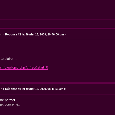
or
«
Réponse #2 le:
février 13, 2009, 20:46:00 pm »
te plaire ...
rum/viewtopic.php?t=496&start=0
or
«
Réponse #3 le:
février 15, 2009, 08:11:51 am »
j'me permet
jet concerné..