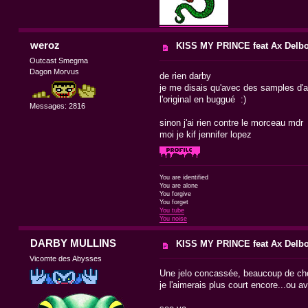
weroz
KISS MY PRINCE feat Ax Delb
Outcast Smegma
Dagon Morvus
de rien darby
je me disais qu'avec des samples d'a
l'original en buggué :)
Messages: 2816
sinon j'ai rien contre le morceau mdr
moi je kif jennifer lopez
You are identified
You are alone
You forgive
You forget
You tube
You noise
DARBY MULLINS
KISS MY PRINCE feat Ax Delb
Vicomte des Abysses
Une jelo concassée, beaucoup de cho
je l'aimerais plus court encore...ou a