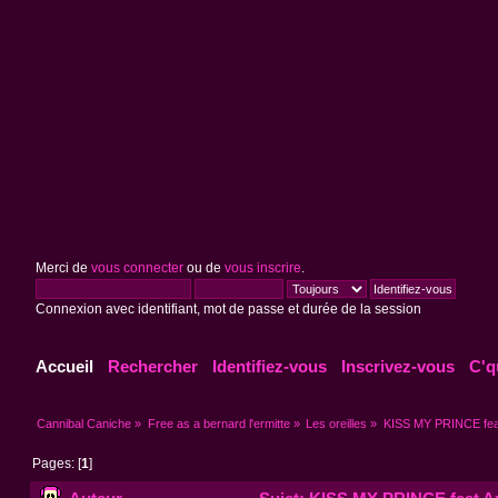
Merci de
vous connecter
ou de
vous inscrire
.
Connexion avec identifiant, mot de passe et durée de la session
Accueil
Rechercher
Identifiez-vous
Inscrivez-vous
C'q
Cannibal Caniche
»
Free as a bernard l'ermitte
»
Les oreilles
»
KISS MY PRINCE fea
Pages: [
1
]