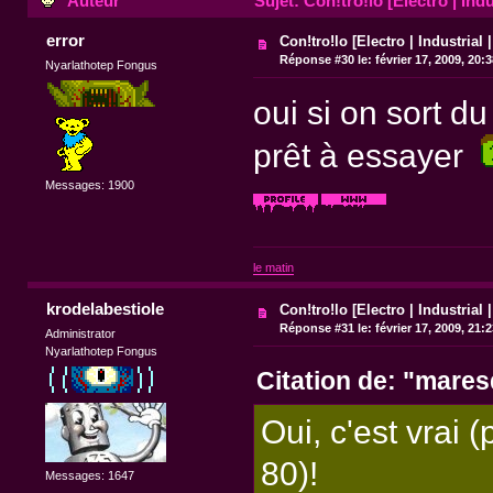
Auteur
Sujet: Con!tro!lo [Electro | Indu
error
Con!tro!lo [Electro | Industrial 
Réponse #30 le:
février 17, 2009, 20:
Nyarlathotep Fongus
oui si on sort d
prêt à essayer
Messages: 1900
le matin
krodelabestiole
Con!tro!lo [Electro | Industrial 
Réponse #31 le:
février 17, 2009, 21:
Administrator
Nyarlathotep Fongus
Citation de: "mare
Oui, c'est vrai
80)!
Messages: 1647