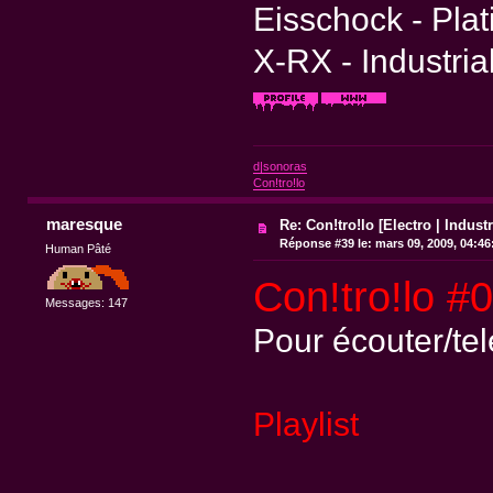
Eisschock - Pla
X-RX - Industria
d|sonoras
Con!tro!lo
maresque
Re: Con!tro!lo [Electro | Industr
Réponse #39 le:
mars 09, 2009, 04:46
Human Pâté
Con!tro!lo #
Messages: 147
Pour écouter/te
Playlist