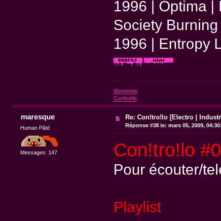
1996 | Optima | 
Society Burning 
1996 | Entropy L
d|sonoras
Con!tro!lo
maresque
Re: Con!tro!lo [Electro | Industr
Réponse #38 le:
mars 05, 2009, 04:30
Human Pâté
Con!tro!lo #
Messages: 147
Pour écouter/te
Playlist