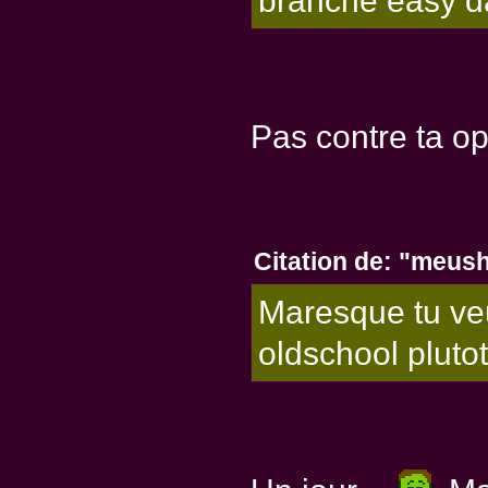
branche easy d
Pas contre ta opi
Citation de: "meus
Maresque tu veu
oldschool pluto