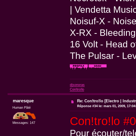
| Vendetta Musi
Noisuf-X - Nois
X-RX - Bleeding
16 Volt - Head o
The Pulsar - Lev
d|sonoras
Con!tro!lo
maresque
Re: Con!tro!lo [Electro | Industr
Réponse #34 le:
mars 01, 2009, 17:04
Human Pâté
Con!tro!lo #
Messages: 147
Pour écouter/te