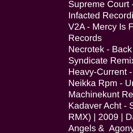
Supreme Court -
Infacted Record
V2A - Mercy Is 
Records
Necrotek - Back
Syndicate Remix
Heavy-Current -
Neikka Rpm - U
Machinekunt Re
Kadaver Acht - 
RMX) | 2009 | 
Angels & Agony -