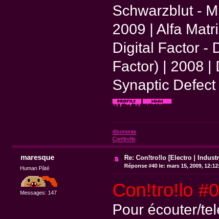
Schwarzblut - 
2009 | Alfa Matr
Digital Factor - 
Factor) | 2008 | 
Synaptic Defect 
d|sonoras
Con!tro!lo
maresque
Re: Con!tro!lo [Electro | Industr
Réponse #40 le:
mars 15, 2009, 12:12
Human Pâté
Con!tro!lo #
Messages: 147
Pour écouter/te