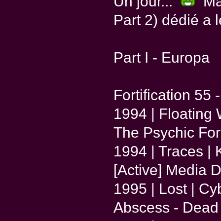
Un jour...
Mas
Part 2) dédié a 
Part I - Europa
Fortification 55
1994 | Floating
The Psychic Force
1994 | Traces |
[Active] Media D
1995 | Lost | C
Abscess - Dead