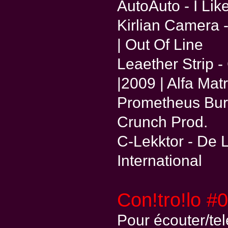
AutoAuto - I Like
Kirlian Camera 
| Out Of Line
Leaether Strip 
|2009 | Alfa Matr
Prometheus Burn
Crunch Prod.
C-Lekktor - De L
International
Con!tro!lo #
Pour écouter/te