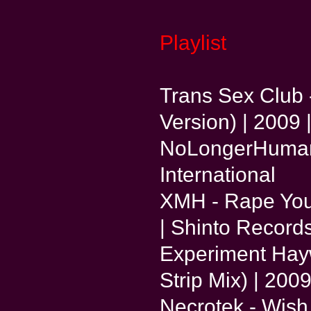
Playlist
Trans Sex Club
Version) | 2009 
NoLongerHuman 
International
XMH - Rape Your
| Shinto Record
Experiment Hayw
Strip Mix) | 20
Necrotek - Wish