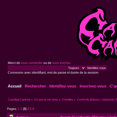
Merci de
vous connecter
ou de
vous inscrire
.
Connexion avec identifiant, mot de passe et durée de la session
Accueil
Rechercher
Identifiez-vous
Inscrivez-vous
C'q
Cannibal Caniche
»
Ce que je me mets
»
Chouilles
»
Con!tro!lo [Electro | Industrial |
Pages:
1
2
[
3
]
4
5
6