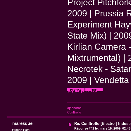
Project Pitchfork
2009 | Prussia 
Experiment Hayw
State Mix) | 20
Kirlian Camera 
Mixtrumental) | 
Necrotek - Sata
2009 | Vendetta
d|sonoras
Con!tro!lo
maresque
Re: Con!tro!lo [Electro | Industr
Réponse #41 le:
mars 19, 2009, 02:45
Human Pâté