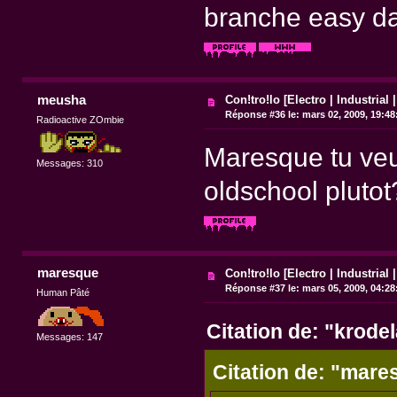
branche easy da
meusha
Con!tro!lo [Electro | Industrial 
Réponse #36 le:
mars 02, 2009, 19:48
Radioactive ZOmbie
Maresque tu veu
Messages: 310
oldschool plutot
maresque
Con!tro!lo [Electro | Industrial 
Réponse #37 le:
mars 05, 2009, 04:28
Human Pâté
Citation de: "krode
Messages: 147
Citation de: "mare