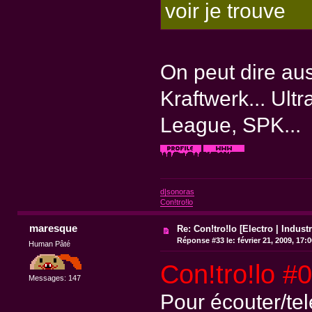
voir je trouve
On peut dire aus
Kraftwerk... Ul
League, SPK...
d|sonoras
Con!tro!lo
maresque
Re: Con!tro!lo [Electro | Industr
Réponse #33 le:
février 21, 2009, 17:
Human Pâté
Con!tro!lo #
Messages: 147
Pour écouter/te