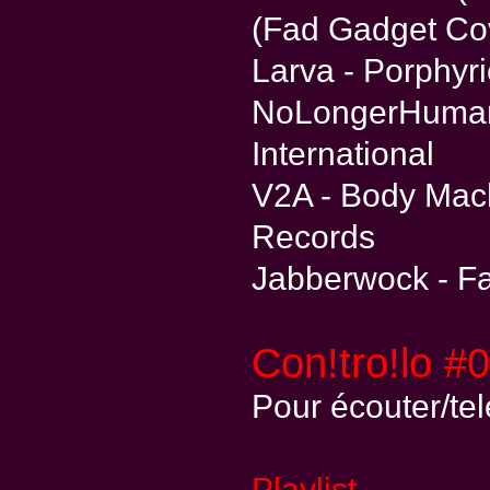
(Fad Gadget Cov
Larva - Porphyr
NoLongerHuman 
International
V2A - Body Mach
Records
Jabberwock - Fa
Con!tro!lo #
Pour écouter/te
Playlist