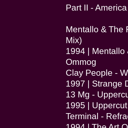
Part II - America
Mentallo & The F
Mix)
1994 | Mentallo
Ommog
Clay People - We
1997 | Strange 
13 Mg - Uppercu
1995 | Uppercut
Terminal - Refra
1994 | The Art Of