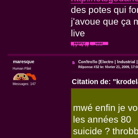
des potes qui fo
j'avoue que ça 
live
maresque
Con!tro!lo [Electro | Industrial 
Réponse #32 le:
février 21, 2009, 17:
Human Pâté
Citation de: "krode
Messages: 147
mwé enfin je voi
les années 80
suicide ? throb