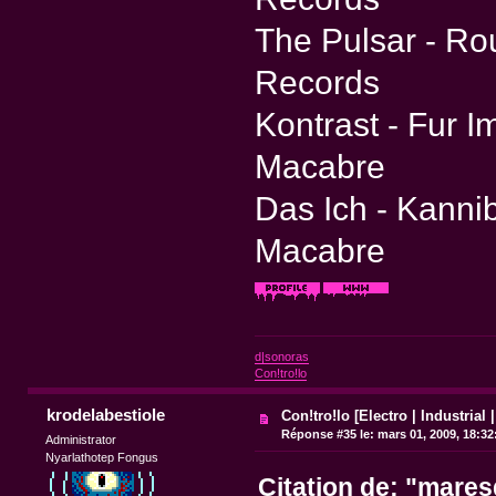
The Pulsar - Ro
Records
Kontrast - Fur 
Macabre
Das Ich - Kanni
Macabre
d|sonoras
Con!tro!lo
krodelabestiole
Con!tro!lo [Electro | Industrial 
Réponse #35 le:
mars 01, 2009, 18:32
Administrator
Nyarlathotep Fongus
Citation de: "mare