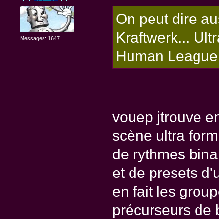
On peut dire au
Kraftwerk... Ul
Messages: 1647
Human League,
vouep jtrouve e
scène ultra for
de rythmes binai
et de presets d'
en fait les grou
précurseurs de 