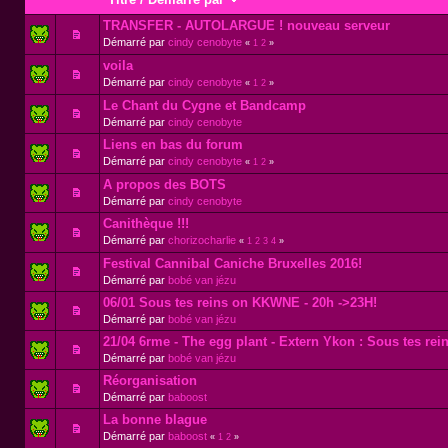
TRANSFER - AUTOLARGUE ! nouveau serveur
Démarré par
cindy cenobyte
«
1
2
»
voila
Démarré par
cindy cenobyte
«
1
2
»
Le Chant du Cygne et Bandcamp
Démarré par
cindy cenobyte
Liens en bas du forum
Démarré par
cindy cenobyte
«
1
2
»
A propos des BOTS
Démarré par
cindy cenobyte
Canithèque !!!
Démarré par
chorizocharlie
«
1
2
3
4
»
Festival Cannibal Caniche Bruxelles 2016!
Démarré par
bobé van jézu
06/01 Sous tes reins on KKWNE - 20h ->23H!
Démarré par
bobé van jézu
21/04 6rme - The egg plant - Extern Ykon : Sous tes rei
Démarré par
bobé van jézu
Réorganisation
Démarré par
baboost
La bonne blague
Démarré par
baboost
«
1
2
»