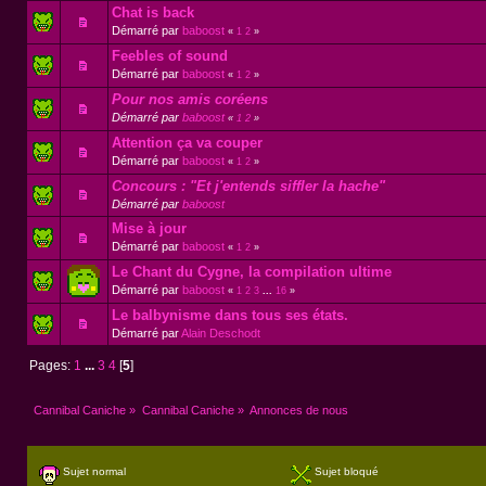
Chat is back
Démarré par
baboost
«
1
2
»
Feebles of sound
Démarré par
baboost
«
1
2
»
Pour nos amis coréens
Démarré par
baboost
«
1
2
»
Attention ça va couper
Démarré par
baboost
«
1
2
»
Concours : "Et j'entends siffler la hache"
Démarré par
baboost
Mise à jour
Démarré par
baboost
«
1
2
»
Le Chant du Cygne, la compilation ultime
Démarré par
baboost
«
1
2
3
...
16
»
Le balbynisme dans tous ses états.
Démarré par
Alain Deschodt
Pages:
1
...
3
4
[
5
]
Cannibal Caniche
»
Cannibal Caniche
»
Annonces de nous
Sujet normal
Sujet bloqué