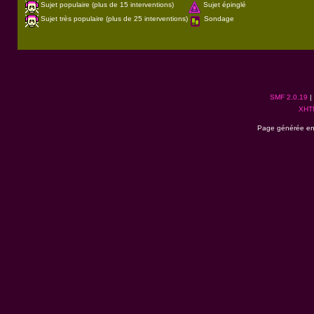
Sujet populaire (plus de 15 interventions)
Sujet épinglé
Sujet très populaire (plus de 25 interventions)
Sondage
SMF 2.0.19
|
XHT
Page générée en