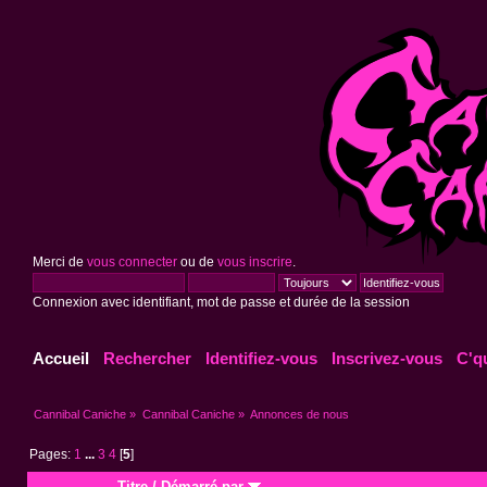
Merci de
vous connecter
ou de
vous inscrire
.
Connexion avec identifiant, mot de passe et durée de la session
Accueil
Rechercher
Identifiez-vous
Inscrivez-vous
C'q
Cannibal Caniche
»
Cannibal Caniche
»
Annonces de nous
Pages:
1
...
3
4
[
5
]
Titre
/
Démarré par