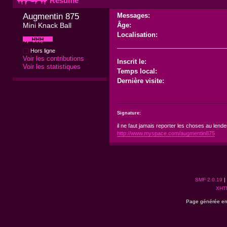
Résumé
Augmentin 875 
Messages:
Mini Knack Ball
Âge:
Localisation:
Hors ligne
Voir les contributions
Inscrit le:
Voir les statistiques
Temps local:
Dernière visite:
Signature:
il ne faut jamais reporter les choses au lendem
http://www.myspace.com/augmentin875
SMF 2.0.19
|
XHT
Page générée en