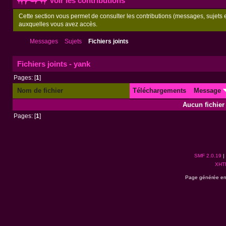
Voir les contributions
Cette section vous permet de consulter les contributions (messages, sujets et
auxquelles vous avez accès.
Messages
Sujets
Fichiers joints
Fichiers joints - yank
Pages: [
1
]
Nom de fichier
Téléchargements
Message
Aucun fichier 
Pages: [
1
]
SMF 2.0.19
|
XHT
Page générée en