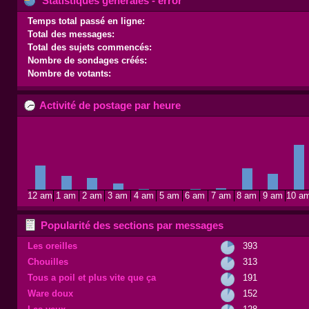
Statistiques générales - error
Temps total passé en ligne:
Total des messages:
Total des sujets commencés:
Nombre de sondages créés:
Nombre de votants:
Activité de postage par heure
12 am
1 am
2 am
3 am
4 am
5 am
6 am
7 am
8 am
9 am
10 a
Popularité des sections par messages
Les oreilles
393
Chouilles
313
Tous a poil et plus vite que ça
191
Ware doux
152