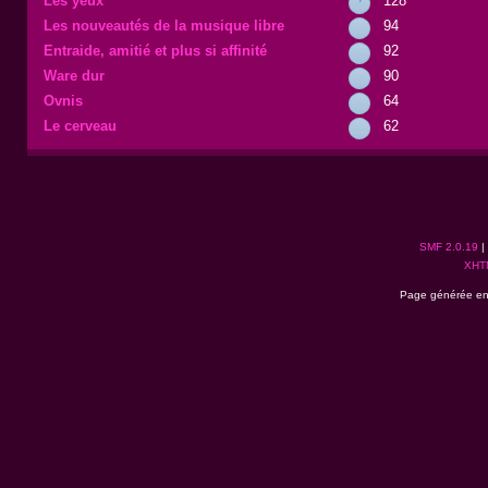
Les yeux
128
Les nouveautés de la musique libre
94
Entraide, amitié et plus si affinité
92
Ware dur
90
Ovnis
64
Le cerveau
62
SMF 2.0.19
|
XHT
Page générée en