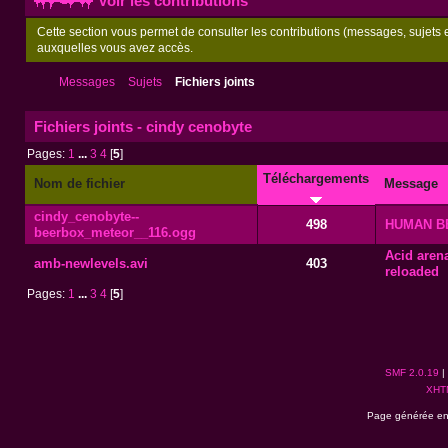
Voir les contributions
Cette section vous permet de consulter les contributions (messages, sujets et
auxquelles vous avez accès.
Messages
Sujets
Fichiers joints
Fichiers joints - cindy cenobyte
Pages:
1
...
3
4
[
5
]
Téléchargements
Nom de fichier
Message
cindy_cenobyte--
498
HUMAN B
beerbox_meteor__116.ogg
Acid arena
amb-newlevels.avi
403
reloaded
Pages:
1
...
3
4
[
5
]
SMF 2.0.19
|
XHT
Page générée en