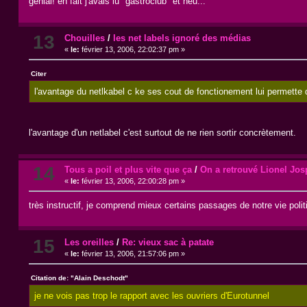
genial! en fait j'avais lu "gastroclub" et heu...
13
Chouilles
/
les net labels ignoré des médias
«
le:
février 13, 2006, 22:02:37 pm »
Citer
l'avantage du netlkabel c ke ses cout de fonctionement lui permette d
l'avantage d'un netlabel c'est surtout de ne rien sortir concrètement.
14
Tous a poil et plus vite que ça
/
On a retrouvé Lionel Josp
«
le:
février 13, 2006, 22:00:28 pm »
très instructif, je comprend mieux certains passages de notre vie polit
15
Les oreilles
/
Re: vieux sac à patate
«
le:
février 13, 2006, 21:57:06 pm »
Citation de: "Alain Deschodt"
je ne vois pas trop le rapport avec les ouvriers d'Eurotunnel