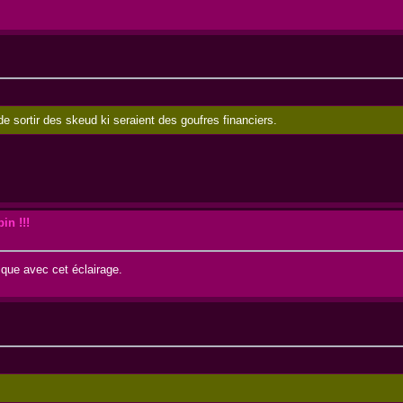
e sortir des skeud ki seraient des goufres financiers.
in !!!
ique avec cet éclairage.