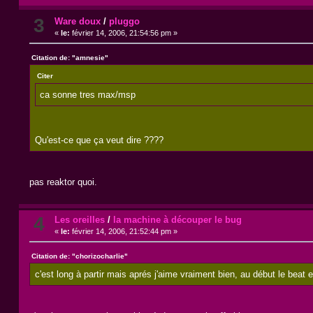
3
Ware doux
/
pluggo
«
le:
février 14, 2006, 21:54:56 pm »
Citation de: "amnesie"
Citer
ca sonne tres max/msp
Qu'est-ce que ça veut dire ????
pas reaktor quoi.
4
Les oreilles
/
la machine à découper le bug
«
le:
février 14, 2006, 21:52:44 pm »
Citation de: "chorizocharlie"
c'est long à partir mais aprés j'aime vraiment bien, au début le bea