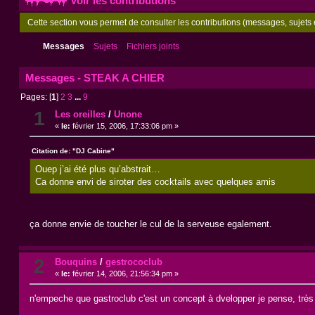
Voir les contributions
Cette section vous permet de consulter les contributions (messages, sujets e
Messages
Sujets
Fichiers joints
Messages - STEAK A CHIER
Pages: [
1
]
2
3
...
9
1
Les oreilles
/
Unone
«
le:
février 15, 2006, 17:33:06 pm »
Citation de: "DJ Cabine"
Ouep j’ai été plus qu’abstrait…
Ca donne envi de siroter des cocktails avec quelques amis
ça donne envie de toucher le cul de la serveuse egalement.
2
Bouquins
/
gestrococlub
«
le:
février 14, 2006, 21:56:34 pm »
n'empeche que gastroclub c'est un concept à dvelopper je pense, très 