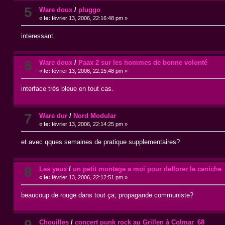
5
Ware doux
/
pluggo
«
le:
février 13, 2006, 22:16:48 pm »
interessant.
6
Ware doux
/
Paax 2 sur les hommes de bonne volonté
«
le:
février 13, 2006, 22:15:48 pm »
interface très bleue en tout cas.
7
Ware dur
/
Nord Modular
«
le:
février 13, 2006, 22:14:25 pm »
et avec qques semaines de pratique supplementaires?
8
Les yeux
/
un petit montage a moi pour deflorer le caniche
«
le:
février 13, 2006, 22:12:51 pm »
beaucoup de rouge dans tout ça, propagande communiste?
9
Chouilles
/
concert punk rock au Grillen à Colmar_68