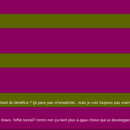
ant du bénéfice ? (je peux pas m'empêcher...mais je vois toujours pas vraiment
 bravo. l'effet tunnel? mmm non ça tient plus à qque chose que je developpera