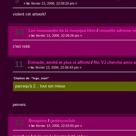
«
le:
février 13, 2006, 22:09:20 pm »
violent cet artwork!
10
Les nouveautés de la musique libre
/
nouvelle adresse ni
«
le:
février 13, 2006, 22:08:28 pm »
c'est noté.
11
Entraide, amitié et plus si affinité
/
Re: VJ cherche amis av
«
le:
février 13, 2006, 22:06:43 pm »
Citation de: "lego_man"
parcequ'à 2... tout est mieux
pervers.
12
Bouquins
/
gestrococlub
«
le:
février 13, 2006, 22:03:50 pm »