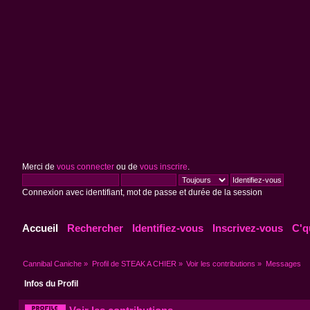
Merci de
vous connecter
ou de
vous inscrire
.
Connexion avec identifiant, mot de passe et durée de la session
Accueil
Rechercher
Identifiez-vous
Inscrivez-vous
C'q
Cannibal Caniche
»
Profil de STEAK A CHIER
»
Voir les contributions
»
Messages
Infos du Profil