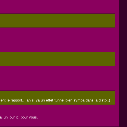
 le rapport... ah si ya un effet tunnel bien sympa dans la disto..)
i un jour ici pour vous.