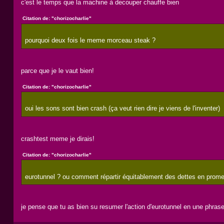
c'est le temps que la machine à decouper chauffe bien
Citation de: "chorizocharlie"
pourquoi deux fois le meme morceau steak ?
parce que je le vaut bien!
Citation de: "chorizocharlie"
oui les sons sont bien crash (ça veut rien dire je viens de l'inventer)
crashtest meme je dirais!
Citation de: "chorizocharlie"
eurotunnel ? ou comment répartir équitablement des dettes en promett
je pense que tu as bien su resumer l'action d'eurotunnel en une phrase