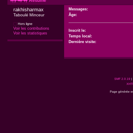
Résumé
rakhisharmax 
Messages:
Taboulé Minceur
Âge:
Hors ligne
Voir les contributions
Inscrit le:
Voir les statistiques
Temps local:
Dernière visite:
SMF 2.0.19
|
XHT
Page générée en