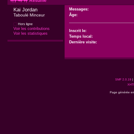
Résumé
Kai Jordan 
Messages:
Taboulé Minceur
Âge:
Hors ligne
Voir les contributions
Inscrit le:
Voir les statistiques
Temps local:
Dernière visite:
SMF 2.0.19
|
XHT
Page générée en