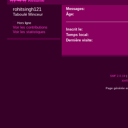
Résumé
rohitsingh121 
Messages:
Taboulé Minceur
Âge:
Hors ligne
Voir les contributions
Inscrit le:
Voir les statistiques
Temps local:
Dernière visite:
SMF 2.0.19
|
XHT
Page générée en