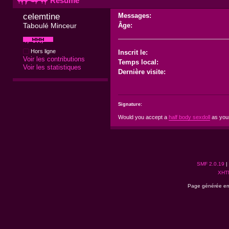
Résumé
celemtine 
Messages:
Taboulé Minceur
Âge:
Hors ligne
Inscrit le:
Voir les contributions
Temps local:
Voir les statistiques
Dernière visite:
Signature:
Would you accept a
half body sexdoll
as you
SMF 2.0.19
|
XHT
Page générée en