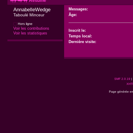
Résumé
AnnabelleWedge 
Messages:
Taboulé Minceur
Âge:
Hors ligne
Voir les contributions
Inscrit le:
Voir les statistiques
Temps local:
Dernière visite:
SMF 2.0.19
|
XHT
Page générée en