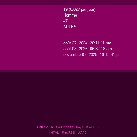
19 (0.027 par jour)
Homme
47
ARLES
août 27, 2024, 20:11:11 pm
août 08, 2026, 06:32:18 am
novembre 07, 2025, 16:13:41 pm
SMF 2.0.19
|
SMF © 2019
,
Simple Machines
XHTML
Flux RSS
WAP2