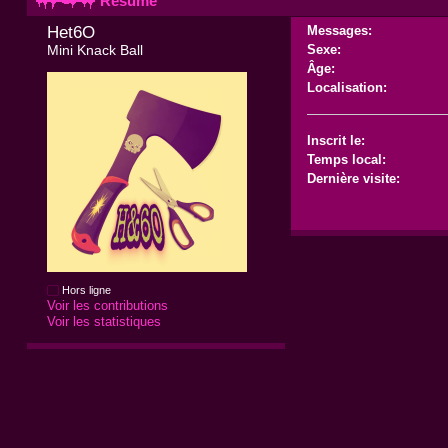
Résumé
Het6O 
Messages:
Mini Knack Ball
Sexe:
Âge:
Localisation:
Inscrit le:
Temps local:
Dernière visite:
Hors ligne
Voir les contributions
Voir les statistiques