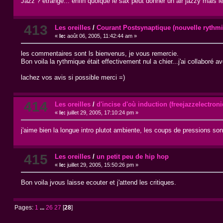
Jazz ? etrange... enfin quoique le sax peut donner un air jazzy mais l
413
Les oreilles
/
Courant Postsynaptique (nouvelle rythm
«
le:
août 06, 2005, 11:42:44 am »
les commentaires sont ls bienvenus, je vous remercie.
Bon voila la rythmique était effectivement nul a chier...j'ai collaboré a
lachez vos avis si possible merci =)
414
Les oreilles
/
d'incise d'où induction (freejazzelectron
«
le:
juillet 29, 2005, 17:10:24 pm »
j'aime bien la longue intro plutot ambiente, les coups de pressions sont
415
Les oreilles
/
un petit peu de hip hop
«
le:
juillet 29, 2005, 15:50:26 pm »
Bon voila jvous laisse ecouter et j'attend les critiques.
Pages:
1
...
26
27
[
28
]