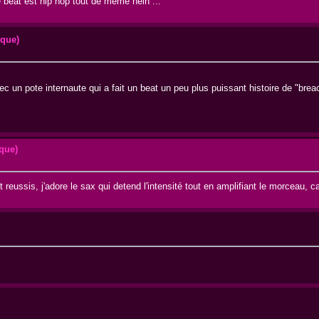
e beat est hip hop tout de même hein ...
ique)
vec un pote internaute qui a fait un beat un peu plus puissant histoire de "brea
ique)
 reussis, j'adore le sax qui detend l'intensité tout en amplifiant le morceau, c