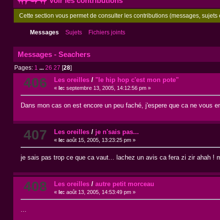
Voir les contributions
Cette section vous permet de consulter les contributions (messages, sujets e
Messages
Sujets
Fichiers joints
Messages - Seachers
Pages:
1
...
26
27
[
28
]
406
Les oreilles
/
"le hip hop c'est mon pote"
«
le:
septembre 13, 2005, 14:12:56 pm »
Dans mon cas on est encore un peu faché, j'espere que ca ne vous em
407
Les oreilles
/
je n'sais pas...
«
le:
août 15, 2005, 13:23:25 pm »
je sais pas trop ce que ca vaut... lachez un avis ca fera zi zir ahah ! 
408
Les oreilles
/
autre petit morceau
«
le:
août 13, 2005, 14:53:49 pm »
...