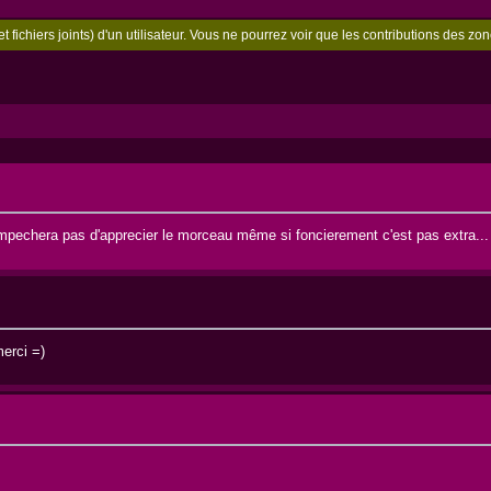
t fichiers joints) d'un utilisateur. Vous ne pourrez voir que les contributions des 
pechera pas d'apprecier le morceau même si foncierement c'est pas extra...
merci =)