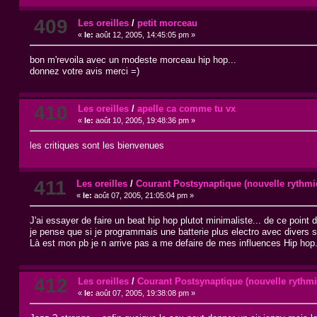
409
Les oreilles
/
petit morceau
«
le:
août 12, 2005, 14:45:05 pm »
bon m'revoila avec un modeste morceau hip hop...
donnez votre avis merci =)
410
Les oreilles
/
apelle ca comme tu vx
«
le:
août 10, 2005, 19:48:36 pm »
les critiques sont les bienvenues
411
Les oreilles
/
Courant Postsynaptique (nouvelle rythmi
«
le:
août 07, 2005, 21:05:04 pm »
J'ai essayer de faire un beat hip hop plutot minimaliste... de ce point
je pense que si je programmais une batterie plus electro avec divers 
Là est mon pb je n arrive pas a me defaire de mes influences Hip hop
412
Les oreilles
/
Courant Postsynaptique (nouvelle rythm
«
le:
août 07, 2005, 19:38:08 pm »