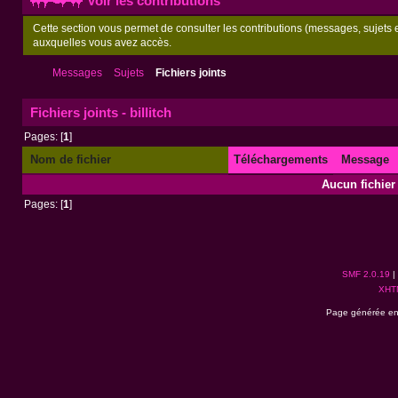
Voir les contributions
Cette section vous permet de consulter les contributions (messages, sujets et
auxquelles vous avez accès.
Messages
Sujets
Fichiers joints
Fichiers joints - billitch
Pages: [
1
]
Nom de fichier
Téléchargements
Message
Aucun fichier 
Pages: [
1
]
SMF 2.0.19
|
XHT
Page générée en