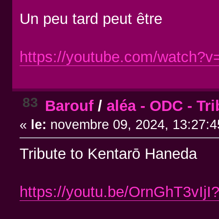
Un peu tard peut être
https://youtube.com/watch
83
Barouf
/
aléa - ODC - Tr
«
le:
novembre 09, 2024, 13:27:4
Tribute to Kentarō Haneda
https://youtu.be/OrnGhT3vIjI