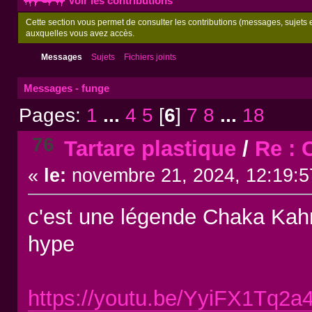
Voir les contributions
Cette section vous permet de consulter les contributions (messages, sujets et
auxquelles vous avez accès.
Messages
Sujets
Fichiers joints
Messages - funge
Pages:
1
...
4
5
[
6
]
7
8
...
18
76
Tartare plastique
/
Re : 
«
le:
novembre 21, 2024, 12:19:5
c'est une légende Chaka Kahn
hype
https://youtu.be/YyiFX1Tq2a