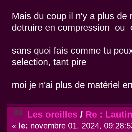
Mais du coup il n'y a plus de
detruire en compression ou 
sans quoi fais comme tu peux,
selection, tant pire
moi je n'ai plus de matériel 
88
Les oreilles
/
Re : Lauti
«
le:
novembre 01, 2024, 09:28:5