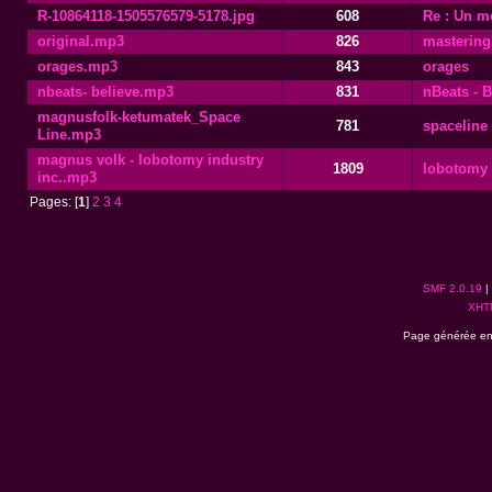
R-10864118-1505576579-5178.jpg
608
Re : Un mo
original.mp3
826
mastering
orages.mp3
843
orages
nbeats- believe.mp3
831
nBeats - B
magnusfolk-ketumatek_Space
781
spaceline
Line.mp3
magnus volk - lobotomy industry
1809
lobotomy 
inc..mp3
Pages: [
1
]
2
3
4
SMF 2.0.19
|
XHT
Page générée en