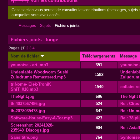
Voir les contributions
Cette section vous permet de consulter les contributions (messages, sujets et
auxquelles vous avez accès.
Messages
Sujets
Fichiers joints
Fichiers joints - funge
Pages: [
1
]
2
3
4
Nom de fichier
Téléchargements
Message
younoise - art .mp3
351
younoise -
Undeniable Woodworm Sushi
Undeniab
1582
Zuludrums Remastered.mp3
Zuludrum
trINome- Elek-TroniK
1540
collabs re
ShiT_018.mp3
TheNght.jpg
686
The Nght 
th-4037567486.jpg
524
Re : Clips
th-2078035478.jpg
647
Re : Un mo
Software-House-Easy-A-Tor.mp3
423
Re : 38 pl
Screenshot_20241028-
904
Re : Astaf
235940_Discogs.jpg
Sans titre.png
764
Syntonise