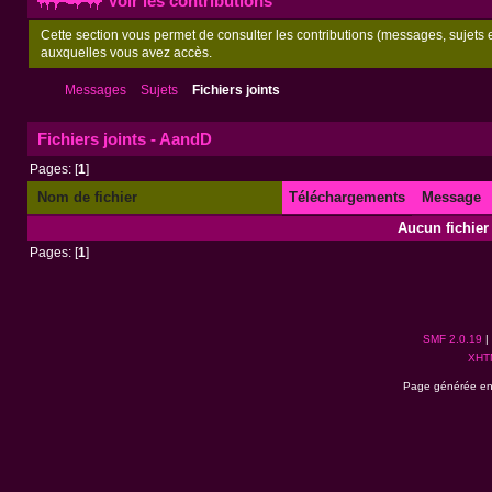
Voir les contributions
Cette section vous permet de consulter les contributions (messages, sujets et
auxquelles vous avez accès.
Messages
Sujets
Fichiers joints
Fichiers joints - AandD
Pages: [
1
]
Nom de fichier
Téléchargements
Message
Aucun fichier 
Pages: [
1
]
SMF 2.0.19
|
XHT
Page générée en