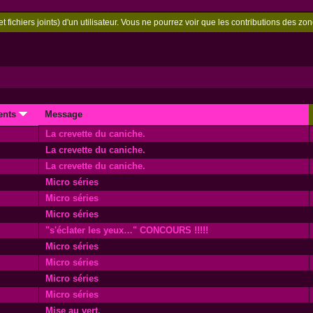
t fichiers joints) d'un utilisateur. Vous ne pourrez voir que les contributions des 
ents
Message
La crevette du caniche.
La crevette du caniche.
La crevette du caniche.
Micro séries
Micro séries
Micro séries
"s'éclater les yeux…" CONCOURS !!!!!
Micro séries
Micro séries
Micro séries
Micro séries
Mise au vert.