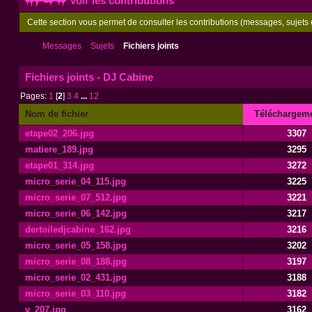
Voir les contributions
Cette section vous permet de consulter les contributions (messages, sujets e
Messages
Sujets
Fichiers joints
Fichiers joints - DJ Cabine
Pages:
1
[
2
]
3
4
...
12
Nom de fichier
Téléchargem
etape02_206.jpg
3307
matiere_189.jpg
3295
etape01_314.jpg
3272
micro_serie_04_115.jpg
3225
micro_serie_07_512.jpg
3221
micro_serie_06_142.jpg
3217
dertoiledjcabine_162.jpg
3216
micro_serie_05_158.jpg
3202
micro_serie_08_188.jpg
3197
micro_serie_02_431.jpg
3188
micro_serie_03_110.jpg
3182
v_207.jpg
3162