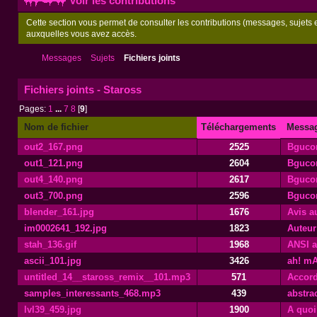
Voir les contributions
Cette section vous permet de consulter les contributions (messages, sujets et
auxquelles vous avez accès.
Messages
Sujets
Fichiers joints
Fichiers joints - Staross
Pages:
1
...
7
8
[
9
]
Nom de fichier
Téléchargements
Messa
out2_167.png
2525
Bguco
out1_121.png
2604
Bguco
out4_140.png
2617
Bguco
out3_700.png
2596
Bguco
blender_161.jpg
1676
Avis au
im0002641_192.jpg
1823
Auteur
stah_136.gif
1968
ANSI a
ascii_101.jpg
3426
ah! mA
untitled_14__staross_remix__101.mp3
571
Accord
samples_interessants_468.mp3
439
abstra
lvl39_459.jpg
1900
A quoi