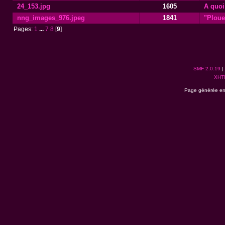
24_153.jpg
1605
A quoi
nng_images_976.jpeg
1841
"Ploue
Pages:
1
...
7
8
[
9
]
SMF 2.0.19
|
XHT
Page générée en