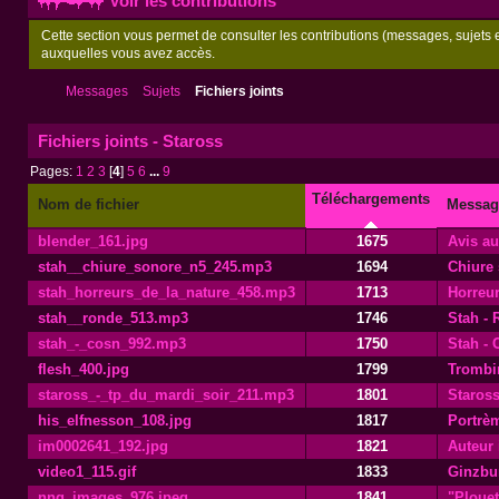
Voir les contributions
Cette section vous permet de consulter les contributions (messages, sujets et
auxquelles vous avez accès.
Messages
Sujets
Fichiers joints
Fichiers joints - Staross
Pages:
1
2
3
[
4
]
5
6
...
9
Téléchargements
Nom de fichier
Messag
blender_161.jpg
1675
Avis aux
stah__chiure_sonore_n5_245.mp3
1694
Chiure
stah_horreurs_de_la_nature_458.mp3
1713
Horreur
stah__ronde_513.mp3
1746
Stah -
stah_-_cosn_992.mp3
1750
Stah -
flesh_400.jpg
1799
Trombi
staross_-_tp_du_mardi_soir_211.mp3
1801
Staross
his_elfnesson_108.jpg
1817
Portrèm
im0002641_192.jpg
1821
Auteur
video1_115.gif
1833
Ginzbu
nng_images_976.jpeg
1841
"Plouet