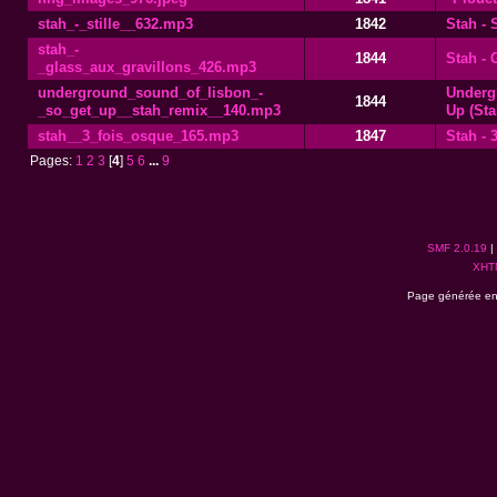
stah_-_stille__632.mp3
1842
Stah - S
stah_-
1844
Stah - 
_glass_aux_gravillons_426.mp3
underground_sound_of_lisbon_-
Underg
1844
_so_get_up__stah_remix__140.mp3
Up (Sta
stah__3_fois_osque_165.mp3
1847
Stah - 
Pages:
1
2
3
[
4
]
5
6
...
9
SMF 2.0.19
|
XHT
Page générée en