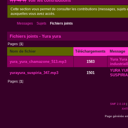
Voir les contributions
Cette section vous permet de consulter les contributions (messages, sujets et
auxquelles vous avez accès.
Messages
Sujets
Fichiers joints
Fichiers joints - Yura yura
Pages: [
1
]
Nom de fichier
Téléchargements
Message
Yura Yura
yura_yura_chamazone_513.mp3
1583
industriel
YURA YUR
yurayura_suspiria_347.mp3
1501
SUSPIRIA
Pages: [
1
]
SMF 2.0.19
|
XHT
Page générée en