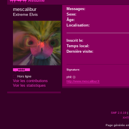
Résumé
mescalibur 
Messages:
Extreme Elvis
Sexe:
Âge:
Localisation:
Inscrit le:
Temps local:
Dernière visite:
Signature:
Hors ligne
phil:-))
Voir les contributions
http://www.mescalibur.fr
Voir les statistiques
SMF 2.0.19
|
XHT
Page générée en