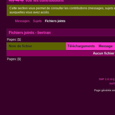
Voir les contributions
Cette section vous permet de consulter les contributions (messages, sujets et
auxquelles vous avez accès.
Messages
Sujets
Fichiers joints
Fichiers joints - bertran
Pages: [
1
]
Nom de fichier
Téléchargements
Message
Aucun fichier 
Pages: [
1
]
SMF 2.0.19
|
XHT
Page générée en