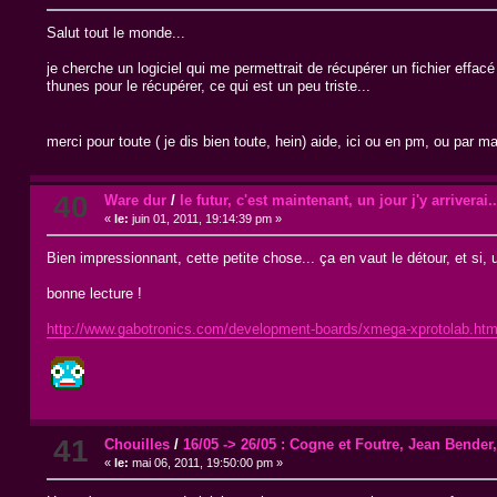
Salut tout le monde...
je cherche un logiciel qui me permettrait de récupérer un fichier effa
thunes pour le récupérer, ce qui est un peu triste...
merci pour toute ( je dis bien toute, hein) aide, ici ou en pm, ou pa
40
Ware dur
/
le futur, c'est maintenant, un jour j'y arriverai..
«
le:
juin 01, 2011, 19:14:39 pm »
Bien impressionnant, cette petite chose... ça en vaut le détour, et si, u
bonne lecture !
http://www.gabotronics.com/development-boards/xmega-xprotolab.ht
41
Chouilles
/
16/05 -> 26/05 : Cogne et Foutre, Jean Bender,
«
le:
mai 06, 2011, 19:50:00 pm »