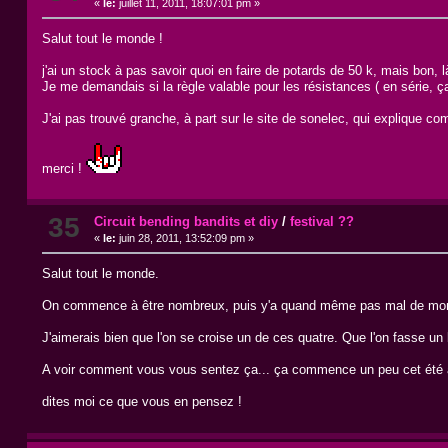
«
le:
juillet 11, 2011, 18:07:01 pm »
Salut tout le monde !
j'ai un stock à pas savoir quoi en faire de potards de 50 k, mais bon, là
Je me demandais si la règle valable pour les résistances ( en série, ça
J'ai pas trouvé granche, à part sur le site de sonelec, qui explique com
merci !
35
Circuit bending bandits et diy
/
festival ??
«
le:
juin 28, 2011, 13:52:09 pm »
Salut tout le monde.
On commence à être nombreux, puis y'a quand même pas mal de monde
J'aimerais bien que l'on se croise un de ces quatre. Que l'on fasse un 
A voir comment vous vous sentez ça... ça commence un peu cet été ac
dites moi ce que vous en pensez !