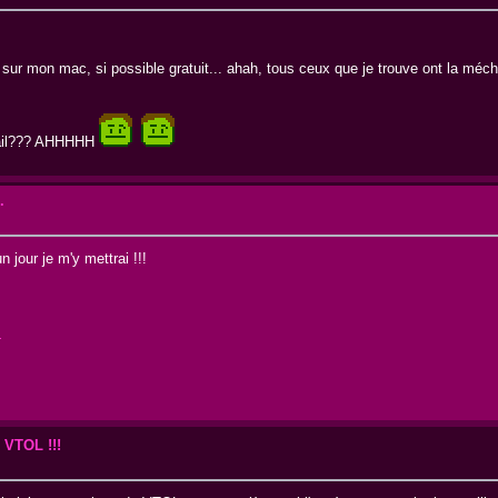
cé sur mon mac, si possible gratuit... ahah, tous ceux que je trouve ont la mé
r mail??? AHHHHH
.
n jour je m'y mettrai !!!
m
 VTOL !!!