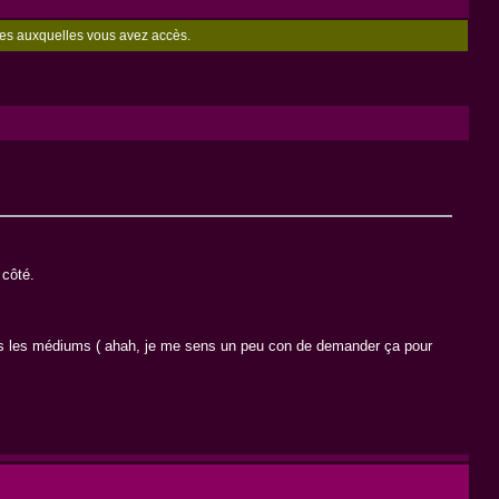
zones auxquelles vous avez accès.
 côté.
dans les médiums ( ahah, je me sens un peu con de demander ça pour