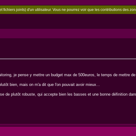
t fichiers joints) d'un utilisateur. Vous ne pourrez voir que les contributions des 
itoring, je pense y mettre un budget max de 500euros, le temps de mettre de
tôt bien, mais on m'a dit que l'on pouvait avoir mieux...
chose de plutôt robuste, qui accepte bien les basses et une bonne définition 