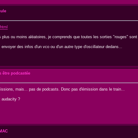
dule
html
rs plus ou moins aléatoires, je comprends que toutes les sorties "rouges" sont
ui envoyer des infos d'un vco ou d'un autre type d'oscillateur dedans...
s être podcastée
ssions, mais... pas de podcasts. Donc pas d'émission dans le train...
t audacity ?
é MAC