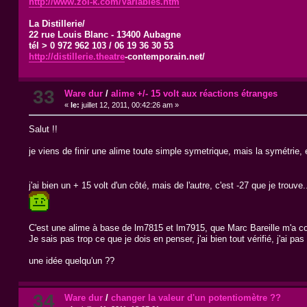
http://www.zol-k.com/Varia​bles.htm
La Distillerie/
22 rue Louis Blanc - 13400 Aubagne
tél > 0 972 962 103 / 06 19 36 30 53
http://distillerie.theatre
​-contemporain.net/
33
Ware dur
/
alime +/- 15 volt aux réactions étranges
«
le:
juillet 12, 2011, 00:42:26 am »
Salut !!
je viens de finir une alime toute simple symetrique, mais la symétrie, el
j'ai bien un + 15 volt d'un côté, mais de l'autre, c'est -27 que je tr
C'est une alime à base de lm7815 et lm7915, que Marc Bareille m'a co
Je sais pas trop ce que je dois en penser, j'ai bien tout vérifié, j'ai p
une idée quelqu'un ??
34
Ware dur
/
changer la valeur d'un potentiomètre ??