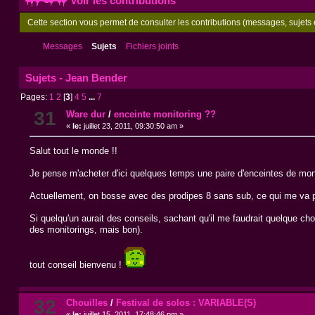
Voir les contributions
Cette section vous permet de consulter les contributions (messages, sujets e
Messages
Sujets
Fichiers joints
Sujets - Jean Bender
Pages:
1
2
[
3
]
4
5
...
7
31
Ware dur
/
enceinte monitoring ??
«
le:
juillet 23, 2011, 09:30:50 am »
Salut tout le monde !!
Je pense m'acheter d'ici quelques temps une paire d'enceintes de mon
Actuellement, on bosse avec des prodipes 8 sans sub, ce qui me va plu
Si quelqu'un aurait des conseils, sachant qu'il me faudrait quelque 
des monitorings, mais bon).
tout conseil bienvenu !
32
Chouilles
/
Festival de solos : VARIABLE(S)
«
le:
juillet 15, 2011, 17:48:46 pm »