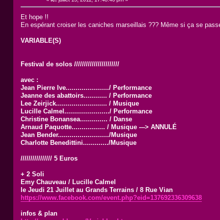
Et hope !!
En espérant croiser les caniches marseillais ??? Même si ça se passe
VARIABLE(S)
Festival de solos ///////////////////////
avec :
Jean Pierre Ive....................../​ Performance
Jeanne des abattoirs............ / Performance
Lee Zeirjick..................​........ / Musique
Lucille Calmel....................​.../ Performance
Christine Bonansea.............. / Danse
Arnaud Paquotte................. / Musique ---> ANNULÉ
Jean Bender....................​....../Musique
Charlotte Benedittini............./M​usique
//////////////// 5 Euros
+ 2 Soli
Emy Chauveau / Lucille Calmel
le Jeudi 21 Juillet au Grands Terrains / 8 Rue Vian
https://www.facebook.com/e​vent.php?eid=1376923363096​38
infos & plan