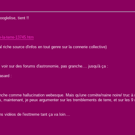
oglelise, tient !!
le-la-terre-13745.htm
 riche source d'infos en tout genre sur la connerie collective)
 voir sur des forums d'astronomie, pas granche.... jusqu'à ça :
asard :
granche comme hallucination webesque. Mais qu'une comète/naine noire/ truc à
s, maintenant, je peux argumenter sur les tremblements de terre, et sur les 
s vidéos de l'esttreme tant ça va loin....