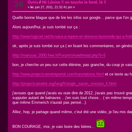
36
Ovnis
/
Hé Lénine !! on touche le fond, là !!
«
le:
juin 27, 2011, 21:32:41 pm »
Quelle bonne blague que de lire les infos sur google... parce que l'on go
Alors aujourd'hui, je suis tombé sur ça :
http://www.logiciel.net/la-nasa-a-repere-et-observe-lasteroide-qui-a-fro
ok, après je suis tombé sur ça ( en lisant les commentaires, en général
http://marssac.2000.free.fr/Forum/showthread.php?t=5
bon, je cherche un peu sur cette élénine, pas granche, du coup je vais
http://www.projectcamelotportal.com/translations.html
et ce texte au h
http://projectcamelot.org/lang/fr/anglo_saxon_mission_fr.html
j'avoues que quand j'avais eu ouie dire de 2012, j'avais pas trouvé 
supputer autant de balnaves... j'en suis tout chose... ( en même temp
que même Emmerich n'aurait pas pensé...).
Allez, hop, je partage quand même, c'eut été une vidéo, je l'eu mis dan
BON COURAGE, moi, je vais boire des bières...