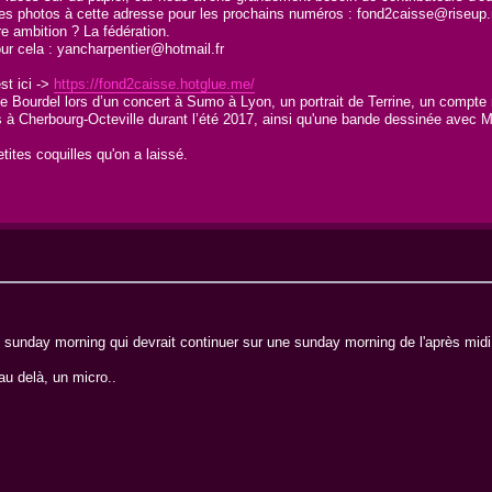
 photos à cette adresse pour les prochains numéros : fond2caisse@riseup.net.
re ambition ? La fédération.
our cela : yancharpentier@hotmail.fr
st ici ->
https://fond2caisse.hotglue.me/
Bourdel lors d’un concert à Sumo à Lyon, un portrait de Terrine, un compte 
à Cherbourg-Octeville durant l’été 2017, ainsi qu'une bande dessinée avec Mr
tites coquilles qu'on a laissé.
e sunday morning qui devrait continuer sur une sunday morning de l'après midi
au delà, un micro..