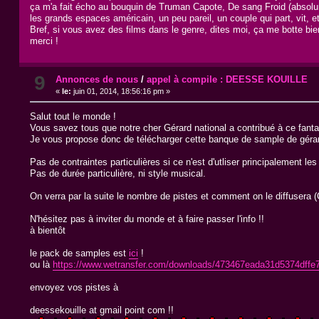
ça m'a fait écho au bouquin de Truman Capote, De sang Froid (absolument
les grands espaces américain, un peu pareil, un couple qui part, vit, et
Bref, si vous avez des films dans le genre, dites moi, ça me botte bi
merci !
9
Annonces de nous
/
appel à compile : DEESSE KOUILLE
«
le:
juin 01, 2014, 18:56:16 pm »
Salut tout le monde !
Vous savez tous que notre cher Gérard national a contribué à ce fantas
Je vous propose donc de télécharger cette banque de sample de gérard,
Pas de contraintes particulières si ce n'est d'utliser principalement l
Pas de durée particulière, ni style musical.
On verra par la suite le nombre de pistes et comment on le diffusera (C
N'hésitez pas à inviter du monde et à faire passer l'info !!
à bientôt
le pack de samples est
ici
!
ou là
https://www.wetransfer.com/downloads/473467eada31d5374dff
envoyez vos pistes à
deessekouille at gmail point com !!