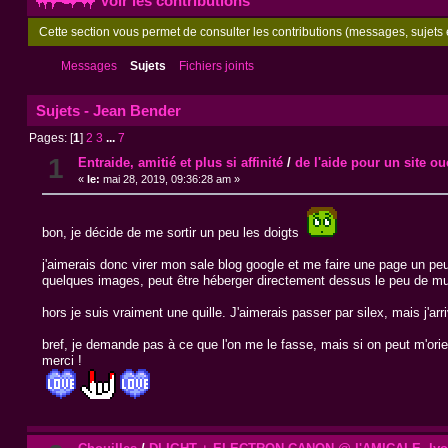
Voir les contributions
Cette section vous permet de consulter les contributions (messages, sujets e
Messages
Sujets
Fichiers joints
Sujets - Jean Bender
Pages: [
1
]
2
3
...
7
1
Entraide, amitié et plus si affinité
/
de l'aide pour un site o
«
le:
mai 28, 2019, 09:36:28 am »
bon, je décide de me sortir un peu les doigts
j'aimerais donc virer mon sale blog google et me faire une page un peu 
quelques images, peut être héberger directement dessus le peu de mu
hors je suis vraiment une quille. J'aimerais passer par silex, mais j'a
bref, je demande pas à ce que l'on me le fasse, mais si on peut m'orien
merci !