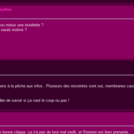
uilles
e ou mieux une estafette ?
 serait motivé ?
 viens à la pêche aux infos.. Plusieurs des enceintes sont out, membranes cass
idée de savoir si ça vaut le coup ou pas !
e bonne claque. ça n'a pas du tout mal vieilli, et l'histoire est bien prenante.