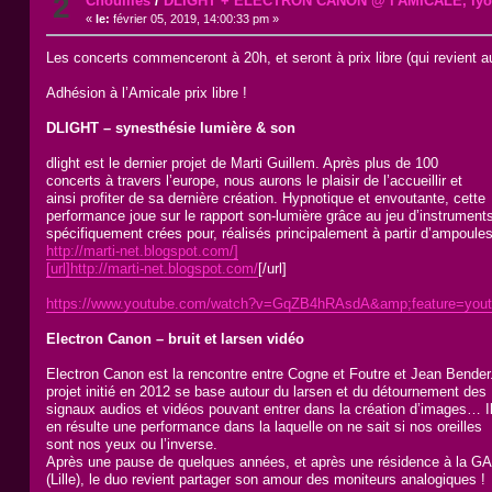
2
Chouilles
/
DLIGHT + ELECTRON CANON @ l'AMICALE, ly
«
le:
février 05, 2019, 14:00:33 pm »
Les concerts commenceront à 20h, et seront à prix libre (qui revient a
Adhésion à l’Amicale prix libre !
DLIGHT – synesthésie lumière & son
dlight est le dernier projet de Marti Guillem. Après plus de 100
concerts à travers l’europe, nous aurons le plaisir de l’accueillir et
ainsi profiter de sa dernière création. Hypnotique et envoutante, cette
performance joue sur le rapport son-lumière grâce au jeu d’instrument
spécifiquement crées pour, réalisés principalement à partir d’ampoules
http://marti-net.blogspot.com/]
[url]http://marti-net.blogspot.com/
[/url]
https://www.youtube.com/watch?v=GqZB4hRAsdA&amp;feature=yout
Electron Canon – bruit et larsen vidéo
Electron Canon est la rencontre entre Cogne et Foutre et Jean Bender
projet initié en 2012 se base autour du larsen et du détournement des
signaux audios et vidéos pouvant entrer dans la création d’images… I
en résulte une performance dans la laquelle on ne sait si nos oreilles
sont nos yeux ou l’inverse.
Après une pause de quelques années, et après une résidence à la 
(Lille), le duo revient partager son amour des moniteurs analogiques !