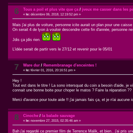
6
Tous a poil et plus vite que ça
/
jveux me casser dans les po
«
le:
décembre 06, 2018, 12:19:52 pm »
Mais j'ai plus de voiture, personne icite aurait un plan pour une caiss
On serait 4 de lyon à vouloir descendre cette fin d'année, personne ne
Jdis ça jdis rien.
L'idée serait de partir vers le 27/12 et revenir pour le 05/01
7
Ware dur
/
Remembranage d'enceintes !
«
le:
février 01, 2016, 20:16:51 pm »
Hey !
Tout est dans le titre ! La sono intersquat du coin a besoin d'aide, je
connait une bonne boite pour choper le matos ? Faire la réparation ??
Merci d'avance pour toute aide !! j'ai jamais fais ça, et je n'ai aucune 
8
Cinoche
/
la balade sauvage
«
le:
novembre 27, 2015, 02:35:46 am »
Bah j'ai regardé ce premier film de Terrence Malik, et bien.. j'ai pris un