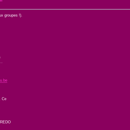
on
ux groupes !).
s
..
u.be
. Ce
l
GAREDO