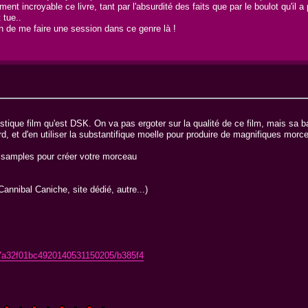
 incroyable ce livre, tant par l'absurdité des faits que par le boulot qu'il a 
 tue..
en de me faire une session dans ce genre là !
tique film qu'est DSK. On va pas ergoter sur la qualité de ce film, mais sa b
 et d'en utiliser la substantifique moelle pour produire de magnifiques morc
es samples pour créer votre morceau
annibal Caniche, site dédié, autre...)
e7a32f01bc4920140531150205/b385f4