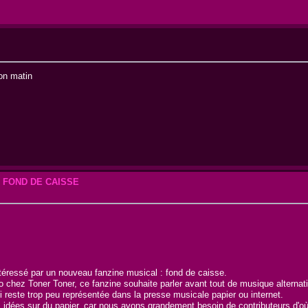
bon matin
n : FOND DE CAISSE
téressé par un nouveau fanzine musical : fond de caisse.
chez Toner Toner, ce fanzine souhaite parler avant tout de musique alternativ
 reste trop peu représentée dans la presse musicale papier ou internet.
os idées sur du papier, car nous avons grandement besoin de contributeurs d'o