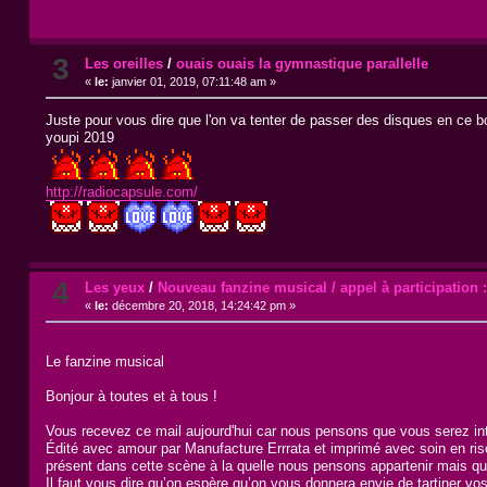
3
Les oreilles
/
ouais ouais la gymnastique parallelle
«
le:
janvier 01, 2019, 07:11:48 am »
Juste pour vous dire que l'on va tenter de passer des disques en ce 
youpi 2019
http://radiocapsule.com/
4
Les yeux
/
Nouveau fanzine musical / appel à participatio
«
le:
décembre 20, 2018, 14:24:42 pm »
Le fanzine musical
Bonjour à toutes et à tous !
Vous recevez ce mail aujourd'hui car nous pensons que vous serez in
Édité avec amour par Manufacture Errrata et imprimé avec soin en riso 
présent dans cette scène à la quelle nous pensons appartenir mais qui
Il faut vous dire qu’on espère qu’on vous donnera envie de tartiner v