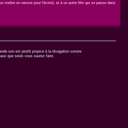
pu mettre en oeuvre pour l'écrire), et à un autre film qui se passe dans
ande son est plutôt propice à la divagation sonore.
eaux que seuls vous saurez faire.