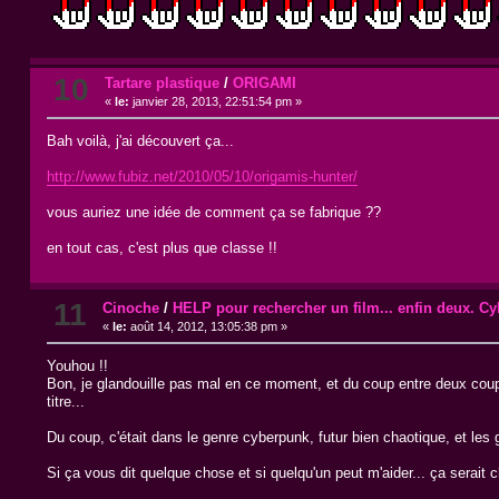
10
Tartare plastique
/
ORIGAMI
«
le:
janvier 28, 2013, 22:51:54 pm »
Bah voilà, j'ai découvert ça...
http://www.fubiz.net/2010/05/10/origamis-hunter/
vous auriez une idée de comment ça se fabrique ??
en tout cas, c'est plus que classe !!
11
Cinoche
/
HELP pour rechercher un film... enfin deux. Cy
«
le:
août 14, 2012, 13:05:38 pm »
Youhou !!
Bon, je glandouille pas mal en ce moment, et du coup entre deux coups 
titre...
Du coup, c'était dans le genre cyberpunk, futur bien chaotique, et les
Si ça vous dit quelque chose et si quelqu'un peut m'aider... ça serait c