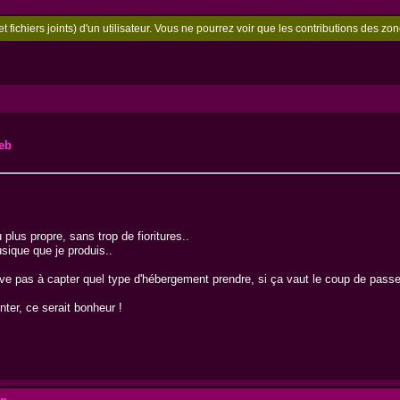
t fichiers joints) d'un utilisateur. Vous ne pourrez voir que les contributions des 
ueb
plus propre, sans trop de fioritures..
sique que je produis..
rrive pas à capter quel type d'hébergement prendre, si ça vaut le coup de passe
ter, ce serait bonheur !