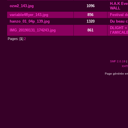
H.A.K Eve
ozw2_143.jpg
1096
WALL
variable4flyer_143.jpg
856
Festival 
hanzo_01_04p_139.jpg
1320
Du beau c
DLIGHT 
IMG_20190131_174243.jpg
861
l'AMICALE
Pages: [
1
]
2
SMF 2.0.19
|
XHT
Page générée en