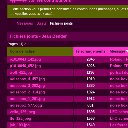
Voir les contributions
Cette section vous permet de consulter les contributions (messages, sujets et
auxquelles vous avez accès.
Messages
Sujets
Fichiers joints
Fichiers joints - Jean Bender
Pages: [
1
]
2
Nom de fichier
Téléchargements
Message
p1010043_142.jpg
2946
Roland TR
p1010046_652.jpg
3023
Roland TR
wolf_421.jpg
1196
portrait d
noisebox_4_457.jpg
1919
noise box
noisebox_3_202.jpg
1880
noise box
noisebox_2_314.jpg
1924
noise box
noisebox_1_201.jpg
1912
noise box
noisebox_577.ogg
651
noise box
vclfo_425.jpeg
1695
LFO sché
lfo_123.jpeg
1668
LFO sché
jak_103.jpg
1549
Les frères