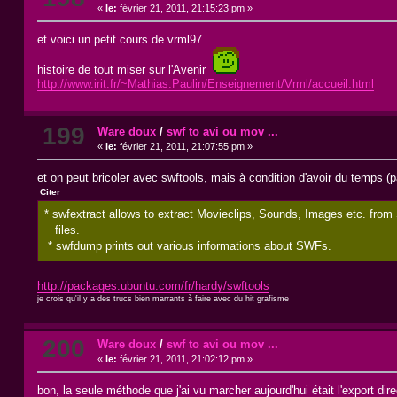
«
le:
février 21, 2011, 21:15:23 pm »
et voici un petit cours de vrml97
histoire de tout miser sur l'Avenir
http://www.irit.fr/~Mathias.Paulin/Enseignement/Vrml/accueil.html
199
Ware doux
/
swf to avi ou mov ...
«
le:
février 21, 2011, 21:07:55 pm »
et on peut bricoler avec swftools, mais à condition d'avoir du temps (p
Citer
* swfextract allows to extract Movieclips, Sounds, Images etc. fro
files.
* swfdump prints out various informations about SWFs.
http://packages.ubuntu.com/fr/hardy/swftools
je crois qu'il y a des trucs bien marrants à faire avec du hit grafisme
200
Ware doux
/
swf to avi ou mov ...
«
le:
février 21, 2011, 21:02:12 pm »
bon, la seule méthode que j'ai vu marcher aujourd'hui était l'export dir