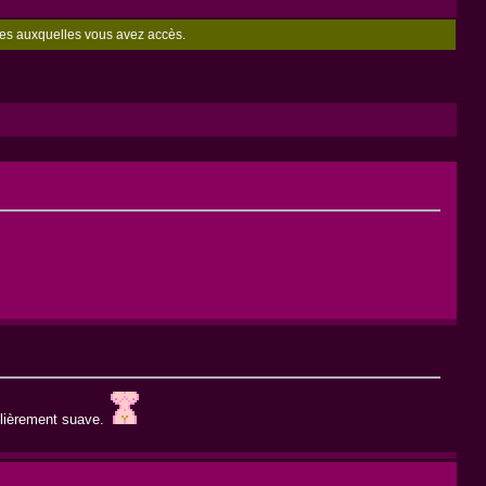
zones auxquelles vous avez accès.
culièrement suave.