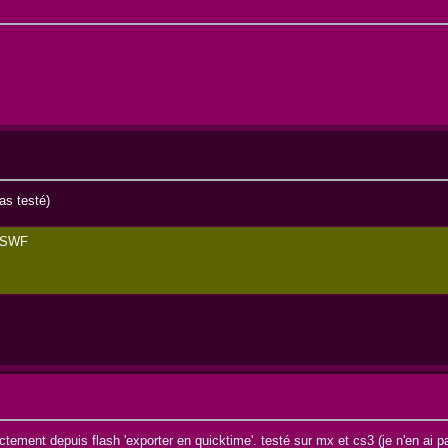
as testé)
m SWF
ectement depuis flash 'exporter en quicktime'. testé sur mx et cs3 (je n'en ai p