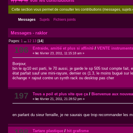
Voir les contributions
Cette section vous permet de consulter les contributions (messages, sujets e
Messages
Sujets
Fichiers joints
Messages - raklor
Pages:
1
...
12
13
[
14
]
196
Entraide, amitié et plus si affinité
/
VENTE instruments
«
le:
février 23, 2011, 11:15:18 am »
Bonjour,
bin le qy10 est parti, le 70 aussi, je garde le sp 505 tout compte fait, 
état parfait sauf une mini-rayure, dernier os (1.3, le moins bugué sur l
échange + rajout contre un synth rack ou desktop pas cher
197
Tous a poil et plus vite que ça
/
Bienvenue aux nouveau
«
le:
février 21, 2011, 21:28:52 pm »
en parlant du sieur ferraille, je ne saurais que trop recommander les m
198
Tartare plastique
/
hit grafisme