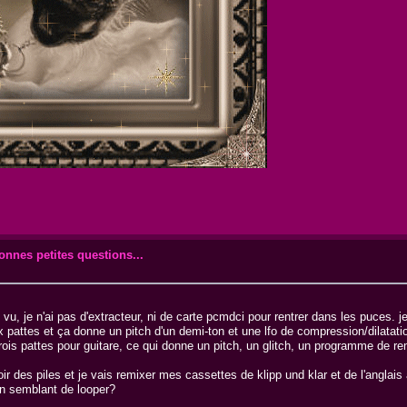
onnes petites questions...
i vu, je n'ai pas d'extracteur, ni de carte pcmdci pour rentrer dans les puces. j
à six pattes et ça donne un pitch d'un demi-ton et une lfo de compression/dilatat
 trois pattes pour guitare, ce qui donne un pitch, un glitch, un programme de 
oir des piles et je vais remixer mes cassettes de klipp und klar et de l'anglais 
un semblant de looper?