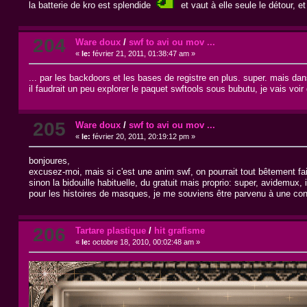
la batterie de kro est splendide
et vaut à elle seule le détour, 
204
Ware doux
/
swf to avi ou mov ...
«
le:
février 21, 2011, 01:38:47 am »
... par les backdoors et les bases de registre en plus. super. mais dan
il faudrait un peu explorer le paquet swftools sous bubutu, je vais voir
205
Ware doux
/
swf to avi ou mov ...
«
le:
février 20, 2011, 20:19:12 pm »
bonjoures,
excusez-moi, mais si c'est une anim swf, on pourrait tout bêtement fa
sinon la bidouille habituelle, du gratuit mais proprio: super, avidemux
pour les histoires de masques, je me souviens être parvenu à une conv
206
Tartare plastique
/
hit grafisme
«
le:
octobre 18, 2010, 00:02:48 am »