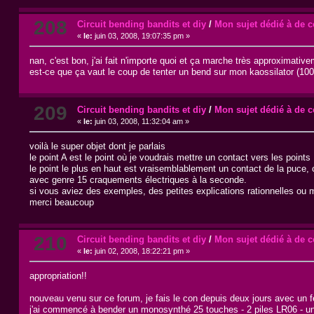
208
Circuit bending bandits et diy
/
Mon sujet dédié à de c
«
le:
juin 03, 2008, 19:07:35 pm »
nan, c'est bon, j'ai fait n'importe quoi et ça marche très approximative
est-ce que ça vaut le coup de tenter un bend sur mon kaossilator (1
209
Circuit bending bandits et diy
/
Mon sujet dédié à de c
«
le:
juin 03, 2008, 11:32:04 am »
voilà le super objet dont je parlais
le point A est le point où je voudrais mettre un contact vers les points 
le point le plus en haut est vraisemblablement un contact de la puce, 
avec genre 15 craquements électriques à la seconde.
si vous aviez des exemples, des petites explications rationnelles ou m
merci beaucoup
210
Circuit bending bandits et diy
/
Mon sujet dédié à de c
«
le:
juin 02, 2008, 18:22:21 pm »
appropriation!!
nouveau venu sur ce forum, je fais le con depuis deux jours avec un f
j'ai commencé à bender un monosynthé 25 touches - 2 piles LR06 - une se