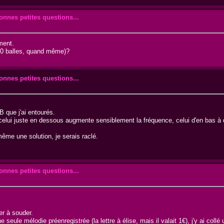
onnes petites questions...
ment.
000 balles, quand même)?
onnes petites questions...
B que j'ai entourés.
celui juste en dessous augmente sensiblement la fréquence, celui d'en bas à dr
ême une solution, je serais raclé.
onnes petites questions...
er à souder.
ule mélodie préenregistrée (la lettre à élise, mais il valait 1€), j'y ai collé