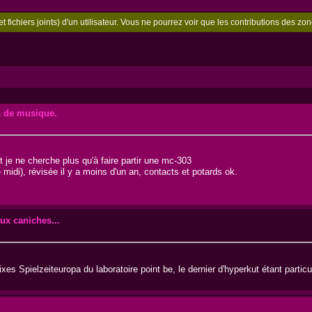
t fichiers joints) d'un utilisateur. Vous ne pourrez voir que les contributions des 
 de musique.
et je ne cherche plus qu'à faire partir une mc-303
e midi), révisée il y a moins d'un an, contacts et potards ok.
x caniches...
ixes Spielzeiteuropa du laboratoire point be, le dernier d'hyperkut étant parti