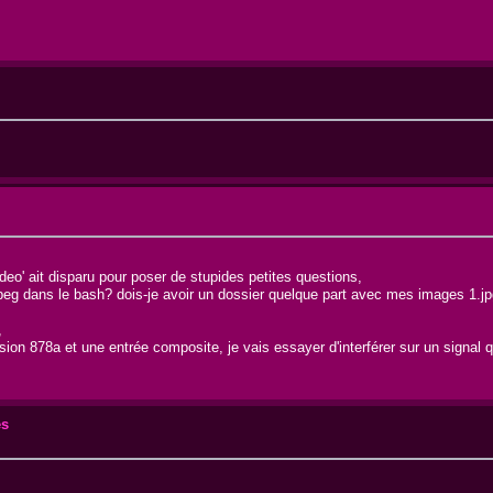
video' ait disparu pour poser de stupides petites questions,
peg dans le bash? dois-je avoir un dossier quelque part avec mes images 1.jpg
,
ion 878a et une entrée composite, je vais essayer d'interférer sur un signal q
es