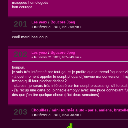
masques homologués
bon courage
201
Les yeux
/
Bgucore Jpeg
«
le:
février 21, 2011, 19:12:09 pm »
cool! merci beaucoup!
202
Les yeux
/
Bgucore Jpeg
«
le:
février 21, 2011, 10:59:49 am »
bonjour,
je suis très intéressé par tout ça, et je profite que le thread 'bgucoer 
- à quel moment appeler le script.pl quand j'envoie ma conversion ffm
ffmpeg qu'il faut piocher dedans?
- staross, je serais très intéressé par ton script processing, s'il te plait
- j'ai récup une carte pci pinnacle emptyv avec une puce connexant fus
dès que j'en tire quelque chose (d'ici deux semaines).
203
Chouilles
/
mini tournée aiuto - paris, amiens, bruxell
«
le:
février 21, 2011, 10:31:30 am »