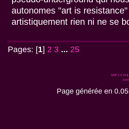
autonomes "art is resistance" 
artistiquement rien ni ne se 
Pages: [
1
]
2
3
...
25
SMF 2.0.19
|
XHT
Page générée en 0.05