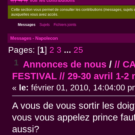
Voir les contributions
Cette section vous permet de consulter les contributions (messages, sujets et
auxquelles vous avez accès.
Messages
Sujets
Fichiers joints
Messages - Napolecon
Pages: [
1
]
2
3
...
25
1
Annonces de nous
/
// 
FESTIVAL // 29-30 avril 1-2 
«
le:
février 01, 2010, 14:04:00 p
A vous de vous sortir les doig
vous vous appelez prince fau
aussi?