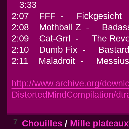
3:33
2:07 FFF - Fickgesich
2:08 Mothball Z - Badas
2:09 Cat-Grrl - The Revol
2:10 Dumb Fix - Basta
2:11 Maladroit - Messius
http://www.archive.org/downl
DistortedMindCompilation/dtr
7
Chouilles
/
Mille plateau