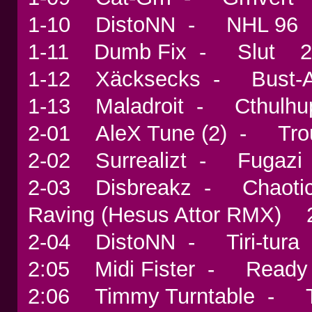
1-10 DistoNN - NHL 9
1-11 Dumb Fix - Slut
1-12 Xäcksecks - Bust
1-13 Maladroit - Cthulh
2-01 AleX Tune (2) - Tr
2-02 Surrealizt - Fuga
2-03 Disbreakz - Chaotic,
Raving (Hesus Attor RMX
2-04 DistoNN - Tiri-tu
2:05 Midi Fister - Read
2:06 Timmy Turntable - Thi