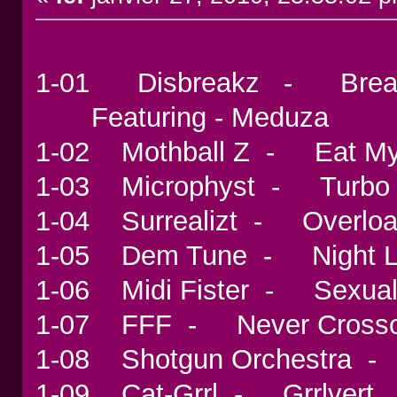
1-01 Disbreakz - Brea
Featuring - Meduza
1-02 Mothball Z - Eat M
1-03 Microphyst - Turb
1-04 Surrealizt - Over
1-05 Dem Tune - Night
1-06 Midi Fister - Sexua
1-07 FFF - Never Cross
1-08 Shotgun Orchestra
1-09 Cat-Grrl - Grrlver