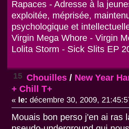
Rapaces - Adresse à la jeune
exploitée, méprisée, maintenu
psychologique et intellectuel
Virgin Mega Whore - Virgin 
Lolita Storm - Sick Slits EP 
15
Chouilles
/
New Year Han
+ Chill T+
«
le:
décembre 30, 2009, 21:45:5
Mouais bon perso j'en ai ras 
pseudo-underground qui nous